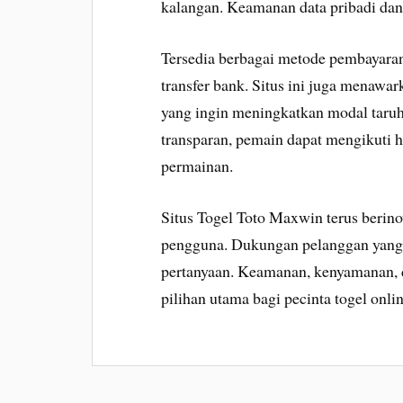
kalangan. Keamanan data pribadi dan 
Tersedia berbagai metode pembayaran 
transfer bank. Situs ini juga menawa
yang ingin meningkatkan modal taruh
transparan, pemain dapat mengikuti h
permainan.
Situs Togel Toto Maxwin terus berin
pengguna. Dukungan pelanggan yang 
pertanyaan. Keamanan, kenyamanan, d
pilihan utama bagi pecinta togel onlin