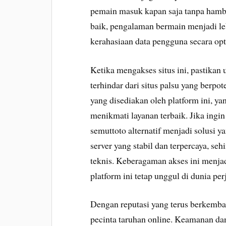
pemain masuk kapan saja tanpa hamba
baik, pengalaman bermain menjadi le
kerahasiaan data pengguna secara opt
Ketika mengakses situs ini, pastikan
terhindar dari situs palsu yang berpo
yang disediakan oleh platform ini, 
menikmati layanan terbaik. Jika ingin 
semuttoto alternatif menjadi solusi y
server yang stabil dan terpercaya, se
teknis. Keberagaman akses ini menja
platform ini tetap unggul di dunia per
Dengan reputasi yang terus berkemba
pecinta taruhan online. Keamanan da