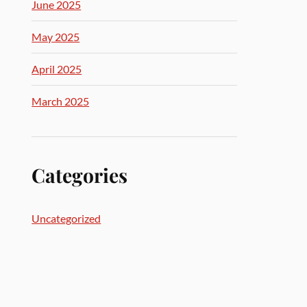
June 2025
May 2025
April 2025
March 2025
Categories
Uncategorized