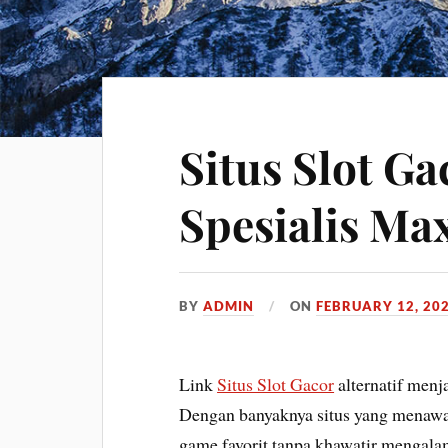
Situs Slot Ga
Spesialis Ma
BY
ADMIN
ON
FEBRUARY 12, 20
Link
Situs Slot Gacor
alternatif menj
Dengan banyaknya situs yang menawar
game favorit tanpa khawatir mengal