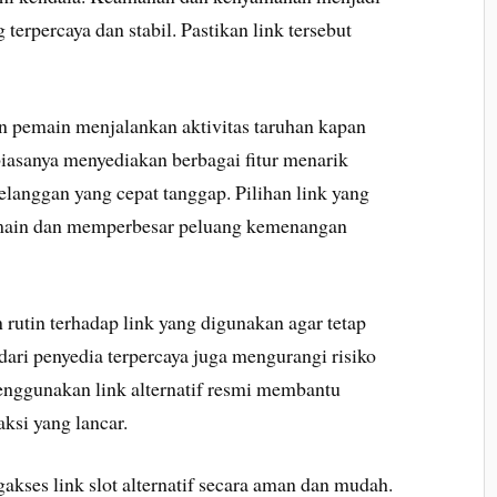
 terpercaya dan stabil. Pastikan link tersebut
an pemain menjalankan aktivitas taruhan kapan
i biasanya menyediakan berbagai fitur menarik
elanggan yang cepat tanggap. Pilihan link yang
main dan memperbesar peluang kemenangan
rutin terhadap link yang digunakan agar tetap
dari penyedia terpercaya juga mengurangi risiko
Menggunakan link alternatif resmi membantu
ksi yang lancar.
ses link slot alternatif secara aman dan mudah.