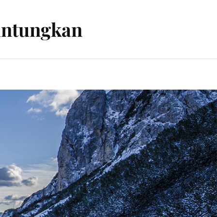
guntungkan