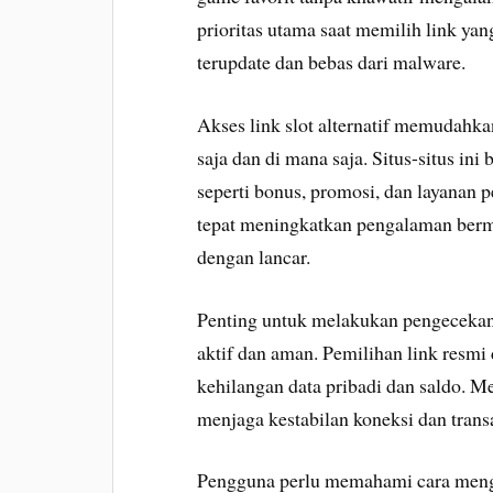
prioritas utama saat memilih link yang
terupdate dan bebas dari malware.
Akses link slot alternatif memudahk
saja dan di mana saja. Situs-situs in
seperti bonus, promosi, dan layanan p
tepat meningkatkan pengalaman ber
dengan lancar.
Penting untuk melakukan pengecekan 
aktif dan aman. Pemilihan link resmi 
kehilangan data pribadi dan saldo. 
menjaga kestabilan koneksi dan transa
Pengguna perlu memahami cara mengak