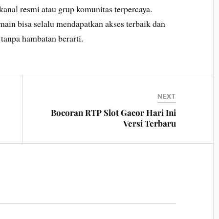
 kanal resmi atau grup komunitas terpercaya.
main bisa selalu mendapatkan akses terbaik dan
tanpa hambatan berarti.
NEXT
Bocoran RTP Slot Gacor Hari Ini
Versi Terbaru