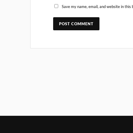
Save my name, email, and website in this 