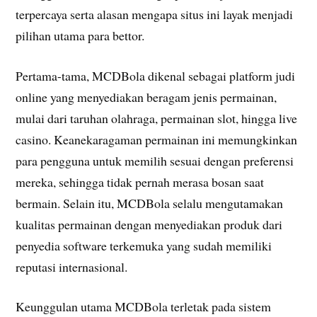
terpercaya serta alasan mengapa situs ini layak menjadi
pilihan utama para bettor.
Pertama-tama, MCDBola dikenal sebagai platform judi
online yang menyediakan beragam jenis permainan,
mulai dari taruhan olahraga, permainan slot, hingga live
casino. Keanekaragaman permainan ini memungkinkan
para pengguna untuk memilih sesuai dengan preferensi
mereka, sehingga tidak pernah merasa bosan saat
bermain. Selain itu, MCDBola selalu mengutamakan
kualitas permainan dengan menyediakan produk dari
penyedia software terkemuka yang sudah memiliki
reputasi internasional.
Keunggulan utama MCDBola terletak pada sistem