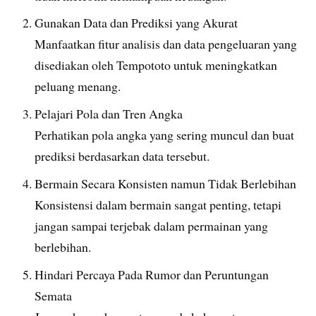
Gunakan Data dan Prediksi yang Akurat
Manfaatkan fitur analisis dan data pengeluaran yang
disediakan oleh Tempototo untuk meningkatkan
peluang menang.
Pelajari Pola dan Tren Angka
Perhatikan pola angka yang sering muncul dan buat
prediksi berdasarkan data tersebut.
Bermain Secara Konsisten namun Tidak Berlebihan
Konsistensi dalam bermain sangat penting, tetapi
jangan sampai terjebak dalam permainan yang
berlebihan.
Hindari Percaya Pada Rumor dan Peruntungan
Semata