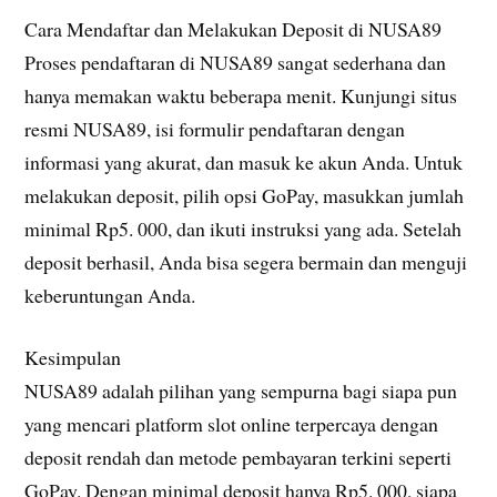
Cara Mendaftar dan Melakukan Deposit di NUSA89
Proses pendaftaran di NUSA89 sangat sederhana dan
hanya memakan waktu beberapa menit. Kunjungi situs
resmi NUSA89, isi formulir pendaftaran dengan
informasi yang akurat, dan masuk ke akun Anda. Untuk
melakukan deposit, pilih opsi GoPay, masukkan jumlah
minimal Rp5. 000, dan ikuti instruksi yang ada. Setelah
deposit berhasil, Anda bisa segera bermain dan menguji
keberuntungan Anda.
Kesimpulan
NUSA89 adalah pilihan yang sempurna bagi siapa pun
yang mencari platform slot online terpercaya dengan
deposit rendah dan metode pembayaran terkini seperti
GoPay. Dengan minimal deposit hanya Rp5. 000, siapa