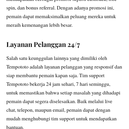
spin, dan bonus referral. Dengan adanya promosi ini,
pemain dapat memaksimalkan peluang mereka untuk
meraih kemenangan lebih besar.
Layanan Pelanggan 24/7
Salah satu keunggulan lainnya yang dimiliki oleh
Tempototo adalah layanan pelanggan yang responsif dan
siap membantu pemain kapan saja. Tim support
Tempototo bekerja 24 jam sehari, 7 hari seminggu,
untuk memastikan bahwa setiap masalah yang dihadapi
pemain dapat segera diselesaikan. Baik melalui live
chat, telepon, maupun email, pemain dapat dengan
mudah menghubungi tim support untuk mendapatkan
bantuan.