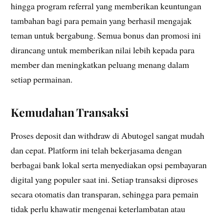
hingga program referral yang memberikan keuntungan
tambahan bagi para pemain yang berhasil mengajak
teman untuk bergabung. Semua bonus dan promosi ini
dirancang untuk memberikan nilai lebih kepada para
member dan meningkatkan peluang menang dalam
setiap permainan.
Kemudahan Transaksi
Proses deposit dan withdraw di Abutogel sangat mudah
dan cepat. Platform ini telah bekerjasama dengan
berbagai bank lokal serta menyediakan opsi pembayaran
digital yang populer saat ini. Setiap transaksi diproses
secara otomatis dan transparan, sehingga para pemain
tidak perlu khawatir mengenai keterlambatan atau