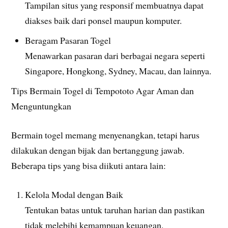
Tampilan situs yang responsif membuatnya dapat
diakses baik dari ponsel maupun komputer.
Beragam Pasaran Togel
Menawarkan pasaran dari berbagai negara seperti
Singapore, Hongkong, Sydney, Macau, dan lainnya.
Tips Bermain Togel di Tempototo Agar Aman dan
Menguntungkan
Bermain togel memang menyenangkan, tetapi harus
dilakukan dengan bijak dan bertanggung jawab.
Beberapa tips yang bisa diikuti antara lain:
Kelola Modal dengan Baik
Tentukan batas untuk taruhan harian dan pastikan
tidak melebihi kemampuan keuangan.