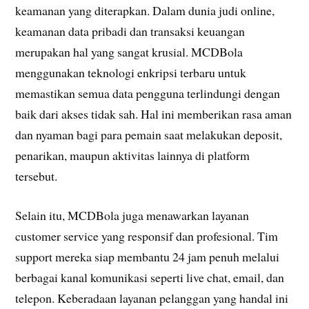
keamanan yang diterapkan. Dalam dunia judi online,
keamanan data pribadi dan transaksi keuangan
merupakan hal yang sangat krusial. MCDBola
menggunakan teknologi enkripsi terbaru untuk
memastikan semua data pengguna terlindungi dengan
baik dari akses tidak sah. Hal ini memberikan rasa aman
dan nyaman bagi para pemain saat melakukan deposit,
penarikan, maupun aktivitas lainnya di platform
tersebut.
Selain itu, MCDBola juga menawarkan layanan
customer service yang responsif dan profesional. Tim
support mereka siap membantu 24 jam penuh melalui
berbagai kanal komunikasi seperti live chat, email, dan
telepon. Keberadaan layanan pelanggan yang handal ini