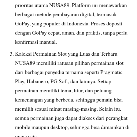
prioritas utama NUSA89. Platform ini menawarkan
berbagai metode pembayaran digital, termasuk
GoPay, yang populer di Indonesia. Proses deposit
dengan GoPay cepat, aman, dan praktis, tanpa perlu
konfirmasi manual.
Koleksi Permainan Slot yang Luas dan Terbaru
NUSA89 memiliki ratusan pilihan permainan slot
dari berbagai penyedia ternama seperti Pragmatic
Play, Habanero, PG Soft, dan lainnya. Setiap
permainan memiliki tema, fitur, dan peluang
kemenangan yang berbeda, sehingga pemain bisa
memilih sesuai minat masing-masing. Selain itu,
semua permainan juga dapat diakses dari perangkat
mobile maupun desktop, sehingga bisa dimainkan di
mana saja.