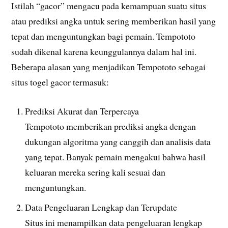
Istilah “gacor” mengacu pada kemampuan suatu situs
atau prediksi angka untuk sering memberikan hasil yang
tepat dan menguntungkan bagi pemain. Tempototo
sudah dikenal karena keunggulannya dalam hal ini.
Beberapa alasan yang menjadikan Tempototo sebagai
situs togel gacor termasuk:
Prediksi Akurat dan Terpercaya
Tempototo memberikan prediksi angka dengan
dukungan algoritma yang canggih dan analisis data
yang tepat. Banyak pemain mengakui bahwa hasil
keluaran mereka sering kali sesuai dan
menguntungkan.
Data Pengeluaran Lengkap dan Terupdate
Situs ini menampilkan data pengeluaran lengkap