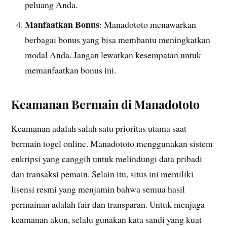
peluang Anda.
Manfaatkan Bonus
: Manadototo menawarkan
berbagai bonus yang bisa membantu meningkatkan
modal Anda. Jangan lewatkan kesempatan untuk
memanfaatkan bonus ini.
Keamanan Bermain di Manadototo
Keamanan adalah salah satu prioritas utama saat
bermain togel online. Manadototo menggunakan sistem
enkripsi yang canggih untuk melindungi data pribadi
dan transaksi pemain. Selain itu, situs ini memiliki
lisensi resmi yang menjamin bahwa semua hasil
permainan adalah fair dan transparan. Untuk menjaga
keamanan akun, selalu gunakan kata sandi yang kuat