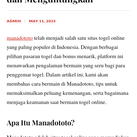
ADMIN
MAY 11, 2025
manadototo
telah menjadi salah satu situs togel online
yang paling populer di Indonesia. Dengan berbagai
pilihan pasaran togel dan bonus menarik, platform ini
menawarkan pengalaman bermain yang seru bagi para
penggemar togel. Dalam artikel ini, kami akan
membahas cara bermain di Manadototo, tips untuk
memaksimalkan peluang kemenangan, serta bagaimana
menjaga keamanan saat bermain togel online.
Apa Itu Manadototo?