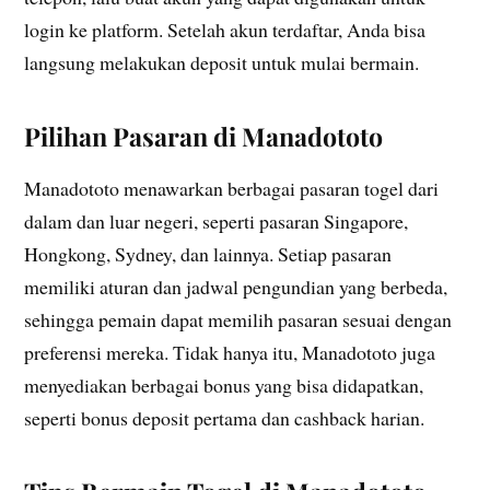
login ke platform. Setelah akun terdaftar, Anda bisa
langsung melakukan deposit untuk mulai bermain.
Pilihan Pasaran di Manadototo
Manadototo menawarkan berbagai pasaran togel dari
dalam dan luar negeri, seperti pasaran Singapore,
Hongkong, Sydney, dan lainnya. Setiap pasaran
memiliki aturan dan jadwal pengundian yang berbeda,
sehingga pemain dapat memilih pasaran sesuai dengan
preferensi mereka. Tidak hanya itu, Manadototo juga
menyediakan berbagai bonus yang bisa didapatkan,
seperti bonus deposit pertama dan cashback harian.