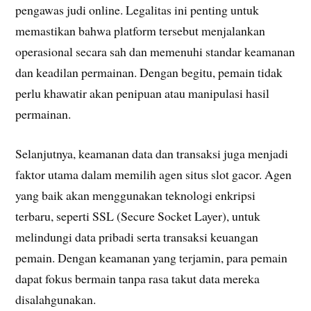
pengawas judi online. Legalitas ini penting untuk
memastikan bahwa platform tersebut menjalankan
operasional secara sah dan memenuhi standar keamanan
dan keadilan permainan. Dengan begitu, pemain tidak
perlu khawatir akan penipuan atau manipulasi hasil
permainan.
Selanjutnya, keamanan data dan transaksi juga menjadi
faktor utama dalam memilih agen situs slot gacor. Agen
yang baik akan menggunakan teknologi enkripsi
terbaru, seperti SSL (Secure Socket Layer), untuk
melindungi data pribadi serta transaksi keuangan
pemain. Dengan keamanan yang terjamin, para pemain
dapat fokus bermain tanpa rasa takut data mereka
disalahgunakan.