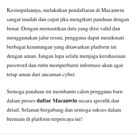
Kesimpulannya, melakukan pendaftaran di Macanwin
sangat mudah dan cepat jika mengikuti panduan dengan
benar. Dengan memastikan data yang diisi valid dan
menggunakan jalur resmi, pengguna dapat menikmati
berbagai keuntungan yang ditawarkan platform ini
dengan aman. Jangan lupa selalu menjaga kerahasiaan
password dan rutin memperbarui informasi akun agar
tetap aman dari ancaman cyber.
Semoga panduan ini membantu calon pengguna baru
daftar Macanwin
dalam proses
secara spesifik dan
detail. Selamat bergabung dan semoga sukses dalam
bermain di platform terpercaya ini!