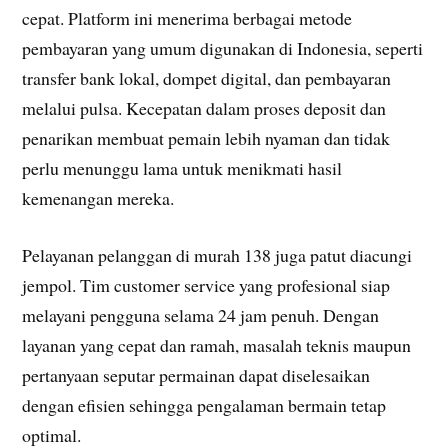
cepat. Platform ini menerima berbagai metode
pembayaran yang umum digunakan di Indonesia, seperti
transfer bank lokal, dompet digital, dan pembayaran
melalui pulsa. Kecepatan dalam proses deposit dan
penarikan membuat pemain lebih nyaman dan tidak
perlu menunggu lama untuk menikmati hasil
kemenangan mereka.
Pelayanan pelanggan di murah 138 juga patut diacungi
jempol. Tim customer service yang profesional siap
melayani pengguna selama 24 jam penuh. Dengan
layanan yang cepat dan ramah, masalah teknis maupun
pertanyaan seputar permainan dapat diselesaikan
dengan efisien sehingga pengalaman bermain tetap
optimal.