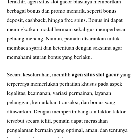
Terakhir, agen situs slot gacor biasanya memberikan
berbagai bonus dan promo menarik, seperti bonus
deposit, cashback, hingga free spins. Bonus ini dapat
meningkatkan modal bermain sekaligus memperbesar
peluang menang. Namun, pemain disarankan untuk
membaca syarat dan ketentuan dengan seksama agar
memahami aturan bonus yang berlaku.
agen situs slot gacor
Secara keseluruhan, memilih
yang
terpercaya memerlukan perhatian khusus pada aspek
legalitas, keamanan, variasi permainan, layanan
pelanggan, kemudahan transaksi, dan bonus yang
ditawarkan. Dengan mempertimbangkan faktor-faktor
tersebut secara teliti, pemain dapat merasakan
pengalaman bermain yang optimal, aman, dan tentunya