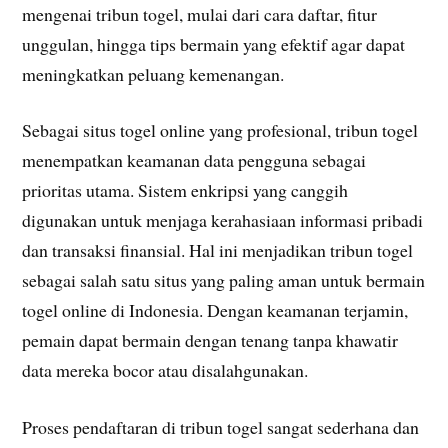
mengenai tribun togel, mulai dari cara daftar, fitur
unggulan, hingga tips bermain yang efektif agar dapat
meningkatkan peluang kemenangan.
Sebagai situs togel online yang profesional, tribun togel
menempatkan keamanan data pengguna sebagai
prioritas utama. Sistem enkripsi yang canggih
digunakan untuk menjaga kerahasiaan informasi pribadi
dan transaksi finansial. Hal ini menjadikan tribun togel
sebagai salah satu situs yang paling aman untuk bermain
togel online di Indonesia. Dengan keamanan terjamin,
pemain dapat bermain dengan tenang tanpa khawatir
data mereka bocor atau disalahgunakan.
Proses pendaftaran di tribun togel sangat sederhana dan