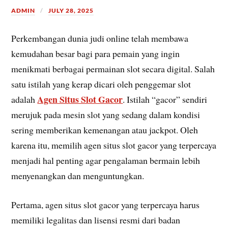
ADMIN
JULY 28, 2025
Perkembangan dunia judi online telah membawa
kemudahan besar bagi para pemain yang ingin
menikmati berbagai permainan slot secara digital. Salah
satu istilah yang kerap dicari oleh penggemar slot
Agen Situs Slot Gacor
adalah
. Istilah “gacor” sendiri
merujuk pada mesin slot yang sedang dalam kondisi
sering memberikan kemenangan atau jackpot. Oleh
karena itu, memilih agen situs slot gacor yang terpercaya
menjadi hal penting agar pengalaman bermain lebih
menyenangkan dan menguntungkan.
Pertama, agen situs slot gacor yang terpercaya harus
memiliki legalitas dan lisensi resmi dari badan