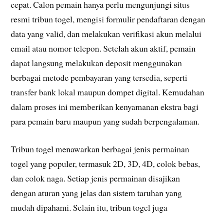
cepat. Calon pemain hanya perlu mengunjungi situs
resmi tribun togel, mengisi formulir pendaftaran dengan
data yang valid, dan melakukan verifikasi akun melalui
email atau nomor telepon. Setelah akun aktif, pemain
dapat langsung melakukan deposit menggunakan
berbagai metode pembayaran yang tersedia, seperti
transfer bank lokal maupun dompet digital. Kemudahan
dalam proses ini memberikan kenyamanan ekstra bagi
para pemain baru maupun yang sudah berpengalaman.
Tribun togel menawarkan berbagai jenis permainan
togel yang populer, termasuk 2D, 3D, 4D, colok bebas,
dan colok naga. Setiap jenis permainan disajikan
dengan aturan yang jelas dan sistem taruhan yang
mudah dipahami. Selain itu, tribun togel juga