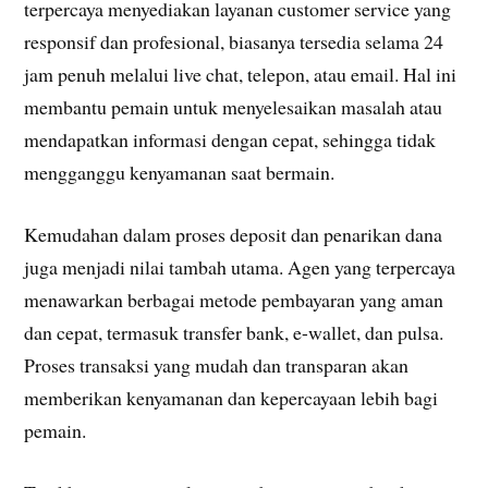
terpercaya menyediakan layanan customer service yang
responsif dan profesional, biasanya tersedia selama 24
jam penuh melalui live chat, telepon, atau email. Hal ini
membantu pemain untuk menyelesaikan masalah atau
mendapatkan informasi dengan cepat, sehingga tidak
mengganggu kenyamanan saat bermain.
Kemudahan dalam proses deposit dan penarikan dana
juga menjadi nilai tambah utama. Agen yang terpercaya
menawarkan berbagai metode pembayaran yang aman
dan cepat, termasuk transfer bank, e-wallet, dan pulsa.
Proses transaksi yang mudah dan transparan akan
memberikan kenyamanan dan kepercayaan lebih bagi
pemain.