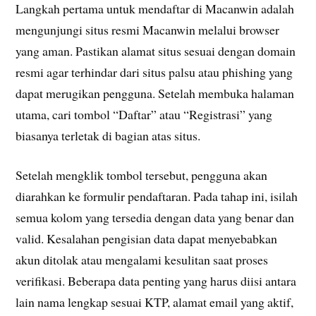
Langkah pertama untuk mendaftar di Macanwin adalah
mengunjungi situs resmi Macanwin melalui browser
yang aman. Pastikan alamat situs sesuai dengan domain
resmi agar terhindar dari situs palsu atau phishing yang
dapat merugikan pengguna. Setelah membuka halaman
utama, cari tombol “Daftar” atau “Registrasi” yang
biasanya terletak di bagian atas situs.
Setelah mengklik tombol tersebut, pengguna akan
diarahkan ke formulir pendaftaran. Pada tahap ini, isilah
semua kolom yang tersedia dengan data yang benar dan
valid. Kesalahan pengisian data dapat menyebabkan
akun ditolak atau mengalami kesulitan saat proses
verifikasi. Beberapa data penting yang harus diisi antara
lain nama lengkap sesuai KTP, alamat email yang aktif,