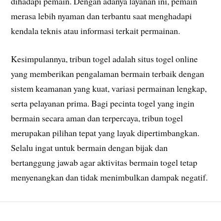
dihadapi pemain. Dengan adanya layanan ini, pemain
merasa lebih nyaman dan terbantu saat menghadapi
kendala teknis atau informasi terkait permainan.
Kesimpulannya, tribun togel adalah situs togel online
yang memberikan pengalaman bermain terbaik dengan
sistem keamanan yang kuat, variasi permainan lengkap,
serta pelayanan prima. Bagi pecinta togel yang ingin
bermain secara aman dan terpercaya, tribun togel
merupakan pilihan tepat yang layak dipertimbangkan.
Selalu ingat untuk bermain dengan bijak dan
bertanggung jawab agar aktivitas bermain togel tetap
menyenangkan dan tidak menimbulkan dampak negatif.