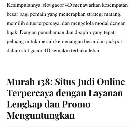
Kesimpulannya, slot gacor 4D menawarkan kesempatan
besar bagi pemain yang menerapkan strategi matang,
memilih situs terpercaya, dan mengelola modal dengan
bijak. Dengan pemahaman dan disiplin yang tepat,
peluang untuk meraih kemenangan besar dan jackpot
dalam slot gacor 4D semakin terbuka lebar.
Murah 138: Situs Judi Online
Terpercaya dengan Layanan
Lengkap dan Promo
Menguntungkan