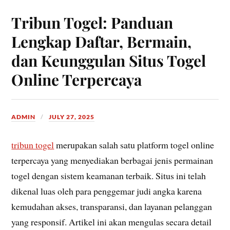
Tribun Togel: Panduan
Lengkap Daftar, Bermain,
dan Keunggulan Situs Togel
Online Terpercaya
ADMIN
JULY 27, 2025
tribun togel
merupakan salah satu platform togel online
terpercaya yang menyediakan berbagai jenis permainan
togel dengan sistem keamanan terbaik. Situs ini telah
dikenal luas oleh para penggemar judi angka karena
kemudahan akses, transparansi, dan layanan pelanggan
yang responsif. Artikel ini akan mengulas secara detail