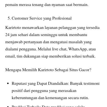
pemain merasa tenang dan nyaman saat bermain.
Customer Service yang Profesional
Karirtoto menawarkan layanan pelanggan yang tersedia
24 jam sehari dalam seminggu untuk membantu
menjawab pertanyaan dan mengatasi masalah yang
dialami pengguna. Melalui live chat, WhatsApp, atau
email, tim dukungan siap memberikan solusi terbaik.
Mengapa Memilih Karirtoto Sebagai Situs Gacor?
Reputasi yang Dapat Diandalkan: Banyak testimoni
positif dari pengguna yang merasakan
keberuntungan dan kemenangan secara rutin.
Prediksi Terbaik: Data prediksi yang selalu