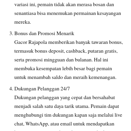
variasi ini, pemain tidak akan merasa bosan dan
senantiasa bisa menemukan permainan kesayangan
mereka.
Bonus dan Promosi Menarik
Gacor Rajapola memberikan banyak tawaran bonus,
termasuk bonus deposit, cashback, putaran gratis,
serta promosi mingguan dan bulanan. Hal ini
membuka kesempatan lebih besar bagi pemain
untuk menambah saldo dan meraih kemenangan.
Dukungan Pelanggan 24/7
Dukungan pelanggan yang cepat dan bersahabat
menjadi salah satu daya tarik utama. Pemain dapat
menghubungi tim dukungan kapan saja melalui live
chat, WhatsApp, atau email untuk mendapatkan