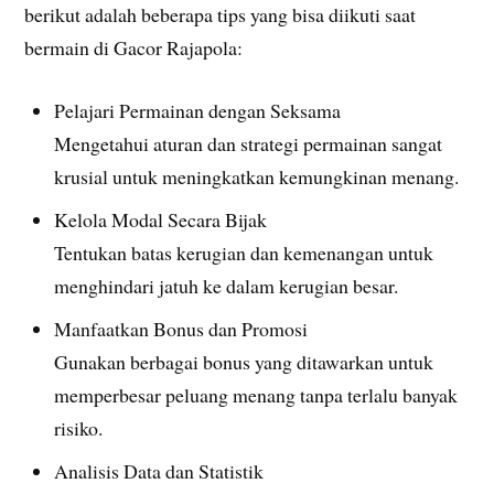
berikut adalah beberapa tips yang bisa diikuti saat
bermain di Gacor Rajapola:
Pelajari Permainan dengan Seksama
Mengetahui aturan dan strategi permainan sangat
krusial untuk meningkatkan kemungkinan menang.
Kelola Modal Secara Bijak
Tentukan batas kerugian dan kemenangan untuk
menghindari jatuh ke dalam kerugian besar.
Manfaatkan Bonus dan Promosi
Gunakan berbagai bonus yang ditawarkan untuk
memperbesar peluang menang tanpa terlalu banyak
risiko.
Analisis Data dan Statistik