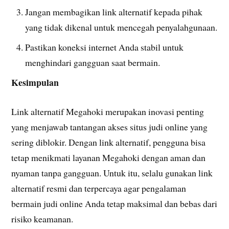
Jangan membagikan link alternatif kepada pihak
yang tidak dikenal untuk mencegah penyalahgunaan.
Pastikan koneksi internet Anda stabil untuk
menghindari gangguan saat bermain.
Kesimpulan
Link alternatif Megahoki merupakan inovasi penting
yang menjawab tantangan akses situs judi online yang
sering diblokir. Dengan link alternatif, pengguna bisa
tetap menikmati layanan Megahoki dengan aman dan
nyaman tanpa gangguan. Untuk itu, selalu gunakan link
alternatif resmi dan terpercaya agar pengalaman
bermain judi online Anda tetap maksimal dan bebas dari
risiko keamanan.