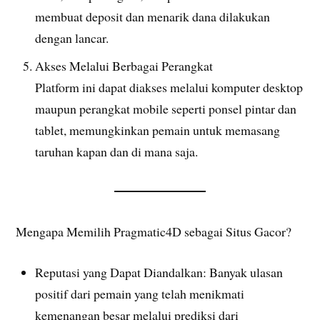
membuat deposit dan menarik dana dilakukan
dengan lancar.
Akses Melalui Berbagai Perangkat
Platform ini dapat diakses melalui komputer desktop
maupun perangkat mobile seperti ponsel pintar dan
tablet, memungkinkan pemain untuk memasang
taruhan kapan dan di mana saja.
Mengapa Memilih Pragmatic4D sebagai Situs Gacor?
Reputasi yang Dapat Diandalkan: Banyak ulasan
positif dari pemain yang telah menikmati
kemenangan besar melalui prediksi dari