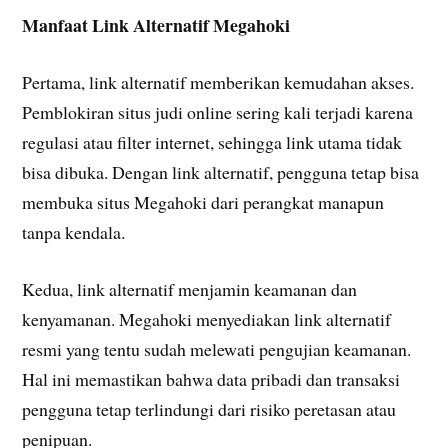
Manfaat Link Alternatif Megahoki
Pertama, link alternatif memberikan kemudahan akses.
Pemblokiran situs judi online sering kali terjadi karena
regulasi atau filter internet, sehingga link utama tidak
bisa dibuka. Dengan link alternatif, pengguna tetap bisa
membuka situs Megahoki dari perangkat manapun
tanpa kendala.
Kedua, link alternatif menjamin keamanan dan
kenyamanan. Megahoki menyediakan link alternatif
resmi yang tentu sudah melewati pengujian keamanan.
Hal ini memastikan bahwa data pribadi dan transaksi
pengguna tetap terlindungi dari risiko peretasan atau
penipuan.