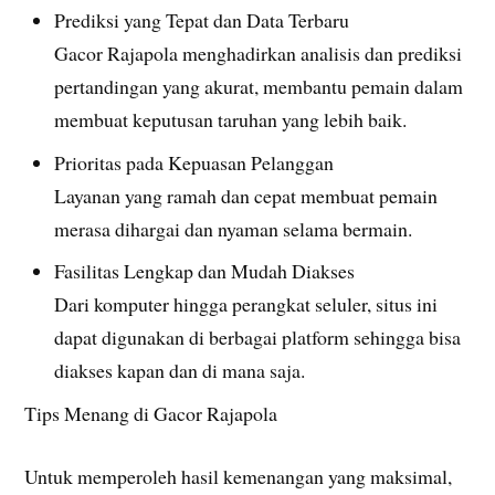
Prediksi yang Tepat dan Data Terbaru
Gacor Rajapola menghadirkan analisis dan prediksi
pertandingan yang akurat, membantu pemain dalam
membuat keputusan taruhan yang lebih baik.
Prioritas pada Kepuasan Pelanggan
Layanan yang ramah dan cepat membuat pemain
merasa dihargai dan nyaman selama bermain.
Fasilitas Lengkap dan Mudah Diakses
Dari komputer hingga perangkat seluler, situs ini
dapat digunakan di berbagai platform sehingga bisa
diakses kapan dan di mana saja.
Tips Menang di Gacor Rajapola
Untuk memperoleh hasil kemenangan yang maksimal,