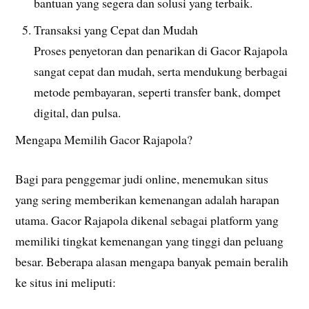
bantuan yang segera dan solusi yang terbaik.
Transaksi yang Cepat dan Mudah
Proses penyetoran dan penarikan di Gacor Rajapola
sangat cepat dan mudah, serta mendukung berbagai
metode pembayaran, seperti transfer bank, dompet
digital, dan pulsa.
Mengapa Memilih Gacor Rajapola?
Bagi para penggemar judi online, menemukan situs
yang sering memberikan kemenangan adalah harapan
utama. Gacor Rajapola dikenal sebagai platform yang
memiliki tingkat kemenangan yang tinggi dan peluang
besar. Beberapa alasan mengapa banyak pemain beralih
ke situs ini meliputi: