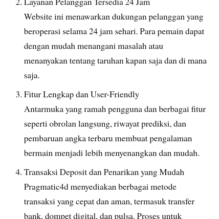
Layanan Pelanggan Tersedia 24 Jam
Website ini menawarkan dukungan pelanggan yang
beroperasi selama 24 jam sehari. Para pemain dapat
dengan mudah menangani masalah atau
menanyakan tentang taruhan kapan saja dan di mana
saja.
Fitur Lengkap dan User-Friendly
Antarmuka yang ramah pengguna dan berbagai fitur
seperti obrolan langsung, riwayat prediksi, dan
pembaruan angka terbaru membuat pengalaman
bermain menjadi lebih menyenangkan dan mudah.
Transaksi Deposit dan Penarikan yang Mudah
Pragmatic4d menyediakan berbagai metode
transaksi yang cepat dan aman, termasuk transfer
bank, dompet digital, dan pulsa. Proses untuk