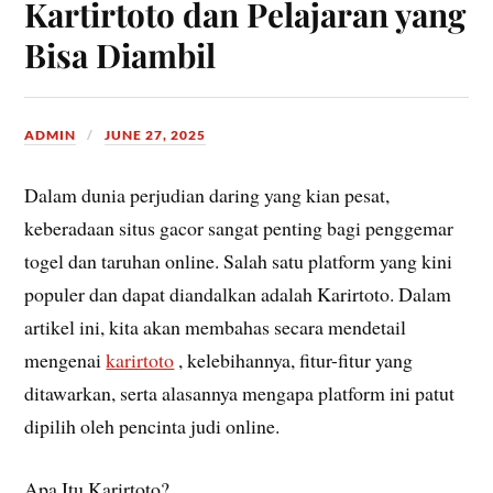
Kartirtoto dan Pelajaran yang
Bisa Diambil
ADMIN
JUNE 27, 2025
Dalam dunia perjudian daring yang kian pesat,
keberadaan situs gacor sangat penting bagi penggemar
togel dan taruhan online. Salah satu platform yang kini
populer dan dapat diandalkan adalah Karirtoto. Dalam
artikel ini, kita akan membahas secara mendetail
mengenai
karirtoto
, kelebihannya, fitur-fitur yang
ditawarkan, serta alasannya mengapa platform ini patut
dipilih oleh pencinta judi online.
Apa Itu Karirtoto?