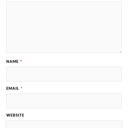
NAME
*
EMAIL
*
WEBSITE