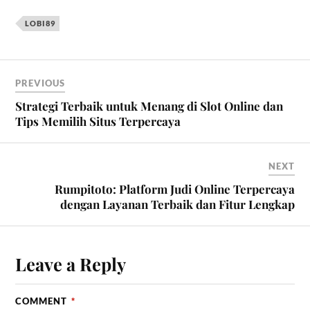
LOBI89
PREVIOUS
Strategi Terbaik untuk Menang di Slot Online dan
Tips Memilih Situs Terpercaya
NEXT
Rumpitoto: Platform Judi Online Terpercaya
dengan Layanan Terbaik dan Fitur Lengkap
Leave a Reply
COMMENT
*