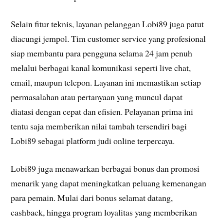
Selain fitur teknis, layanan pelanggan Lobi89 juga patut
diacungi jempol. Tim customer service yang profesional
siap membantu para pengguna selama 24 jam penuh
melalui berbagai kanal komunikasi seperti live chat,
email, maupun telepon. Layanan ini memastikan setiap
permasalahan atau pertanyaan yang muncul dapat
diatasi dengan cepat dan efisien. Pelayanan prima ini
tentu saja memberikan nilai tambah tersendiri bagi
Lobi89 sebagai platform judi online terpercaya.
Lobi89 juga menawarkan berbagai bonus dan promosi
menarik yang dapat meningkatkan peluang kemenangan
para pemain. Mulai dari bonus selamat datang,
cashback, hingga program loyalitas yang memberikan