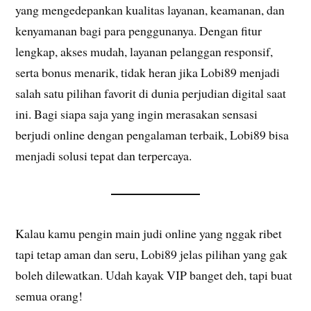
yang mengedepankan kualitas layanan, keamanan, dan
kenyamanan bagi para penggunanya. Dengan fitur
lengkap, akses mudah, layanan pelanggan responsif,
serta bonus menarik, tidak heran jika Lobi89 menjadi
salah satu pilihan favorit di dunia perjudian digital saat
ini. Bagi siapa saja yang ingin merasakan sensasi
berjudi online dengan pengalaman terbaik, Lobi89 bisa
menjadi solusi tepat dan terpercaya.
Kalau kamu pengin main judi online yang nggak ribet
tapi tetap aman dan seru, Lobi89 jelas pilihan yang gak
boleh dilewatkan. Udah kayak VIP banget deh, tapi buat
semua orang!