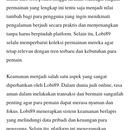
permainan yang lengkap ini tentu saja menjadi nilai
tambah bagi para pengguna yang ingin menikmati
pengalaman berjudi secara praktis dan menyenangkan
tanpa harus berpindah platform. Selain itu, Lobi89
selalu memperbarui koleksi permainan mereka agar
tetap relevan dengan tren terbaru dan kebutuhan para
pemain.
Keamanan menjadi salah satu aspek yang sangat
diperhatikan oleh Lobi89. Dalam dunia judi online, rasa
aman dalam melakukan transaksi dan bermain sangatlah
penting agar para pemain dapat merasa nyaman dan
fokus. Lobi89 menerapkan sistem keamanan berlapis
yang melindungi data pribadi dan keuangan para
pengguna. Selain itu, platform ini menggunakan