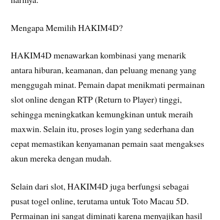
Mengapa Memilih HAKIM4D?
HAKIM4D menawarkan kombinasi yang menarik
antara hiburan, keamanan, dan peluang menang yang
menggugah minat. Pemain dapat menikmati permainan
slot online dengan RTP (Return to Player) tinggi,
sehingga meningkatkan kemungkinan untuk meraih
maxwin. Selain itu, proses login yang sederhana dan
cepat memastikan kenyamanan pemain saat mengakses
akun mereka dengan mudah.
Selain dari slot, HAKIM4D juga berfungsi sebagai
pusat togel online, terutama untuk Toto Macau 5D.
Permainan ini sangat diminati karena menyajikan hasil