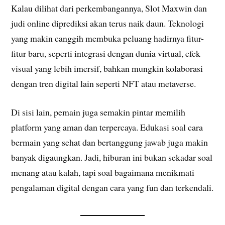
Kalau dilihat dari perkembangannya, Slot Maxwin dan
judi online diprediksi akan terus naik daun. Teknologi
yang makin canggih membuka peluang hadirnya fitur-
fitur baru, seperti integrasi dengan dunia virtual, efek
visual yang lebih imersif, bahkan mungkin kolaborasi
dengan tren digital lain seperti NFT atau metaverse.
Di sisi lain, pemain juga semakin pintar memilih
platform yang aman dan terpercaya. Edukasi soal cara
bermain yang sehat dan bertanggung jawab juga makin
banyak digaungkan. Jadi, hiburan ini bukan sekadar soal
menang atau kalah, tapi soal bagaimana menikmati
pengalaman digital dengan cara yang fun dan terkendali.