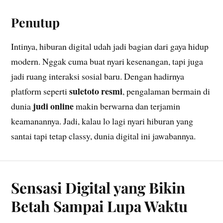
Penutup
Intinya, hiburan digital udah jadi bagian dari gaya hidup
modern. Nggak cuma buat nyari kesenangan, tapi juga
jadi ruang interaksi sosial baru. Dengan hadirnya
suletoto resmi
platform seperti
, pengalaman bermain di
judi online
dunia
makin berwarna dan terjamin
keamanannya. Jadi, kalau lo lagi nyari hiburan yang
santai tapi tetap classy, dunia digital ini jawabannya.
Sensasi Digital yang Bikin
Betah Sampai Lupa Waktu