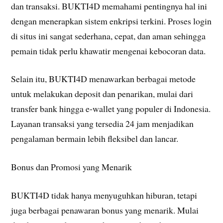
dan transaksi. BUKTI4D memahami pentingnya hal ini
dengan menerapkan sistem enkripsi terkini. Proses login
di situs ini sangat sederhana, cepat, dan aman sehingga
pemain tidak perlu khawatir mengenai kebocoran data.
Selain itu, BUKTI4D menawarkan berbagai metode
untuk melakukan deposit dan penarikan, mulai dari
transfer bank hingga e-wallet yang populer di Indonesia.
Layanan transaksi yang tersedia 24 jam menjadikan
pengalaman bermain lebih fleksibel dan lancar.
Bonus dan Promosi yang Menarik
BUKTI4D tidak hanya menyuguhkan hiburan, tetapi
juga berbagai penawaran bonus yang menarik. Mulai