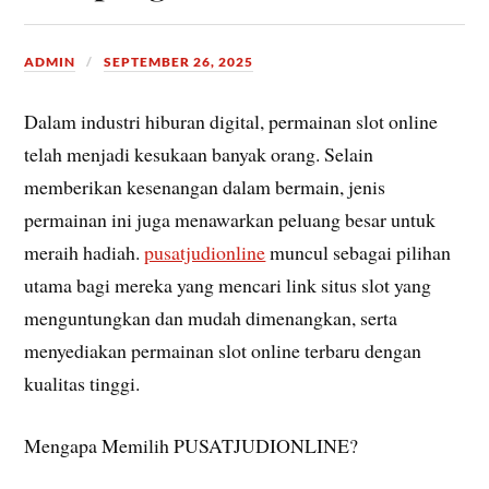
ADMIN
SEPTEMBER 26, 2025
Dalam industri hiburan digital, permainan slot online
telah menjadi kesukaan banyak orang. Selain
memberikan kesenangan dalam bermain, jenis
permainan ini juga menawarkan peluang besar untuk
meraih hadiah.
pusatjudionline
muncul sebagai pilihan
utama bagi mereka yang mencari link situs slot yang
menguntungkan dan mudah dimenangkan, serta
menyediakan permainan slot online terbaru dengan
kualitas tinggi.
Mengapa Memilih PUSATJUDIONLINE?