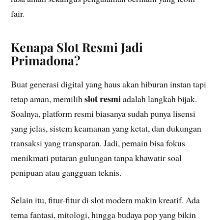
fair.
Kenapa Slot Resmi Jadi
Primadona?
Buat generasi digital yang haus akan hiburan instan tapi
slot resmi
tetap aman, memilih
adalah langkah bijak.
Soalnya, platform resmi biasanya sudah punya lisensi
yang jelas, sistem keamanan yang ketat, dan dukungan
transaksi yang transparan. Jadi, pemain bisa fokus
menikmati putaran gulungan tanpa khawatir soal
penipuan atau gangguan teknis.
Selain itu, fitur-fitur di slot modern makin kreatif. Ada
tema fantasi, mitologi, hingga budaya pop yang bikin