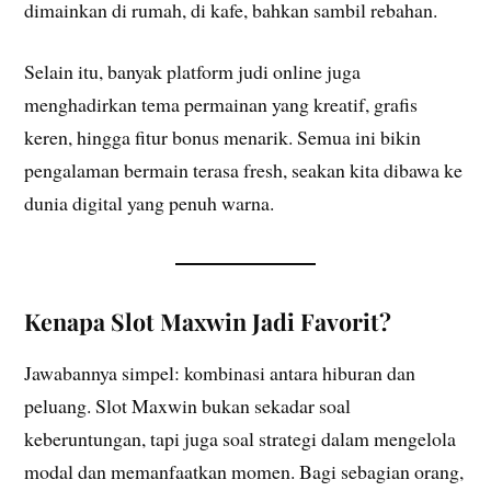
dimainkan di rumah, di kafe, bahkan sambil rebahan.
Selain itu, banyak platform judi online juga
menghadirkan tema permainan yang kreatif, grafis
keren, hingga fitur bonus menarik. Semua ini bikin
pengalaman bermain terasa fresh, seakan kita dibawa ke
dunia digital yang penuh warna.
Kenapa Slot Maxwin Jadi Favorit?
Jawabannya simpel: kombinasi antara hiburan dan
peluang. Slot Maxwin bukan sekadar soal
keberuntungan, tapi juga soal strategi dalam mengelola
modal dan memanfaatkan momen. Bagi sebagian orang,