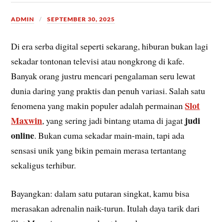
ADMIN
SEPTEMBER 30, 2025
Di era serba digital seperti sekarang, hiburan bukan lagi
sekadar tontonan televisi atau nongkrong di kafe.
Banyak orang justru mencari pengalaman seru lewat
dunia daring yang praktis dan penuh variasi. Salah satu
Slot
fenomena yang makin populer adalah permainan
Maxwin
judi
, yang sering jadi bintang utama di jagat
online
. Bukan cuma sekadar main-main, tapi ada
sensasi unik yang bikin pemain merasa tertantang
sekaligus terhibur.
Bayangkan: dalam satu putaran singkat, kamu bisa
merasakan adrenalin naik-turun. Itulah daya tarik dari