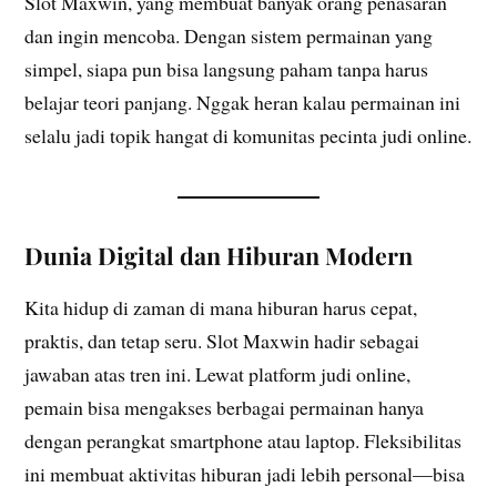
Slot Maxwin, yang membuat banyak orang penasaran
dan ingin mencoba. Dengan sistem permainan yang
simpel, siapa pun bisa langsung paham tanpa harus
belajar teori panjang. Nggak heran kalau permainan ini
selalu jadi topik hangat di komunitas pecinta judi online.
Dunia Digital dan Hiburan Modern
Kita hidup di zaman di mana hiburan harus cepat,
praktis, dan tetap seru. Slot Maxwin hadir sebagai
jawaban atas tren ini. Lewat platform judi online,
pemain bisa mengakses berbagai permainan hanya
dengan perangkat smartphone atau laptop. Fleksibilitas
ini membuat aktivitas hiburan jadi lebih personal—bisa