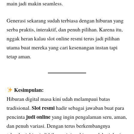
main jadi makin seamless.
Generasi sekarang sudah terbiasa dengan hiburan yang
serba praktis, interaktif, dan penuh pilihan. Karena itu,
nggak heran kalau slot online resmi terus jadi pilihan
utama buat mereka yang cari kesenangan instan tapi
tetap aman.
Kesimpulan:
Hiburan digital masa kini udah melampaui batas
Slot resmi
tradisional.
hadir sebagai jawaban buat para
judi online
pencinta
yang ingin pengalaman seru, aman,
dan penuh variasi. Dengan terus berkembangnya