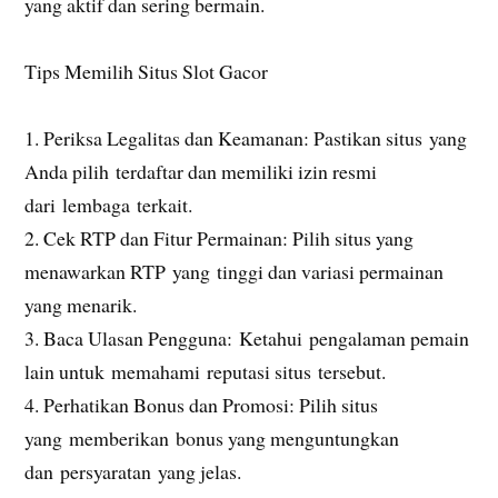
yang aktif dan sering bermain.
Tips Memilih Situs Slot Gacor
1. Periksa Legalitas dan Keamanan: Pastikan situs yang
Anda pilih terdaftar dan memiliki izin resmi
dari lembaga terkait.
2. Cek RTP dan Fitur Permainan: Pilih situs yang
menawarkan RTP yang tinggi dan variasi permainan
yang menarik.
3. Baca Ulasan Pengguna: Ketahui pengalaman pemain
lain untuk memahami reputasi situs tersebut.
4. Perhatikan Bonus dan Promosi: Pilih situs
yang memberikan bonus yang menguntungkan
dan persyaratan yang jelas.