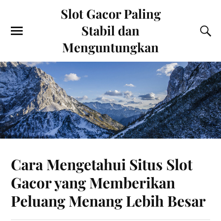
Slot Gacor Paling
Stabil dan
Menguntungkan
Cara Mengetahui Situs Slot
Gacor yang Memberikan
Peluang Menang Lebih Besar