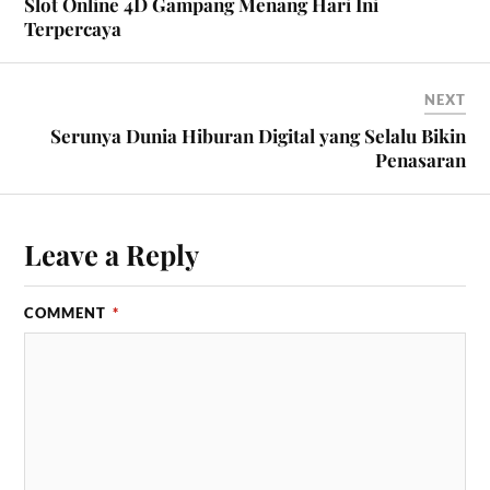
Slot Online 4D Gampang Menang Hari Ini
Terpercaya
NEXT
Serunya Dunia Hiburan Digital yang Selalu Bikin
Penasaran
Leave a Reply
COMMENT
*