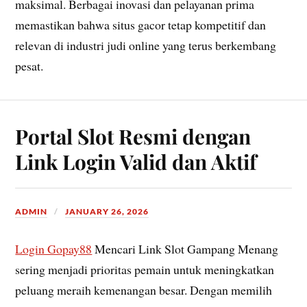
maksimal. Berbagai inovasi dan pelayanan prima
memastikan bahwa situs gacor tetap kompetitif dan
relevan di industri judi online yang terus berkembang
pesat.
Portal Slot Resmi dengan
Link Login Valid dan Aktif
ADMIN
JANUARY 26, 2026
Login Gopay88
Mencari Link Slot Gampang Menang
sering menjadi prioritas pemain untuk meningkatkan
peluang meraih kemenangan besar. Dengan memilih