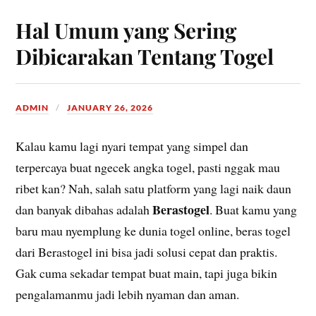
Hal Umum yang Sering
Dibicarakan Tentang Togel
ADMIN
JANUARY 26, 2026
Kalau kamu lagi nyari tempat yang simpel dan
terpercaya buat ngecek angka togel, pasti nggak mau
ribet kan? Nah, salah satu platform yang lagi naik daun
Berastogel
dan banyak dibahas adalah
. Buat kamu yang
baru mau nyemplung ke dunia togel online, beras togel
dari Berastogel ini bisa jadi solusi cepat dan praktis.
Gak cuma sekadar tempat buat main, tapi juga bikin
pengalamanmu jadi lebih nyaman dan aman.