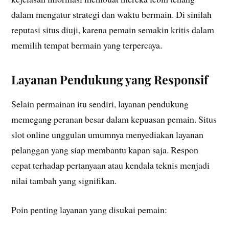
dalam mengatur strategi dan waktu bermain. Di sinilah
reputasi situs diuji, karena pemain semakin kritis dalam
memilih tempat bermain yang terpercaya.
Layanan Pendukung yang Responsif
Selain permainan itu sendiri, layanan pendukung
memegang peranan besar dalam kepuasan pemain. Situs
slot online unggulan umumnya menyediakan layanan
pelanggan yang siap membantu kapan saja. Respon
cepat terhadap pertanyaan atau kendala teknis menjadi
nilai tambah yang signifikan.
Poin penting layanan yang disukai pemain: