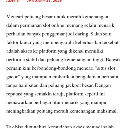
ADMIN
JANUARY 25, 2026
Mencari peluang besar untuk meraih kemenangan
dalam permainan slot online memang selalu menarik
perhatian banyak penggemar judi daring. Salah satu
faktor kunci yang mempengaruhi keberhasilan tersebut
adalah akses ke platform yang dikenal memiliki
performa stabil dan peluang kemenangan tinggi. Banyak
pemain kini berbondong-bondong mencari “situs slot
gacor” yang mampu memberikan pengalaman bermain
tanpa hambatan dan peluang jackpot besar. Dengan
reputasi yang semakin teruji, platform seperti ini
menawarkan berbagai fitur menarik yang mampu
meningkatkan peluang meraih kemenangan maksimal.
Tak bisa dipungkiri, kemudahan akses menjadi salah