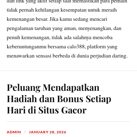
dan link yang aktif setiap saat memastikan para pemain
tidak pernah kehilangan kesempatan untuk meraih
kemenangan besar. Jika kamu sedang mencari
pengalaman taruhan yang aman, menyenangkan, dan
penuh kemenangan, tidak ada salahnya mencoba
keberuntunganmu bersama calo388, platform yang
menawarkan sensasi berbeda di dunia perjudian daring.
Peluang Mendapatkan
Hadiah dan Bonus Setiap
Hari di Situs Gacor
ADMIN
JANUARY 28, 2026