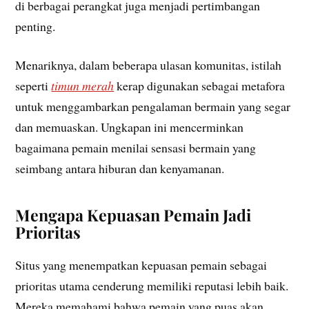
di berbagai perangkat juga menjadi pertimbangan
penting.
Menariknya, dalam beberapa ulasan komunitas, istilah
seperti
timun merah
kerap digunakan sebagai metafora
untuk menggambarkan pengalaman bermain yang segar
dan memuaskan. Ungkapan ini mencerminkan
bagaimana pemain menilai sensasi bermain yang
seimbang antara hiburan dan kenyamanan.
Mengapa Kepuasan Pemain Jadi
Prioritas
Situs yang menempatkan kepuasan pemain sebagai
prioritas utama cenderung memiliki reputasi lebih baik.
Mereka memahami bahwa pemain yang puas akan