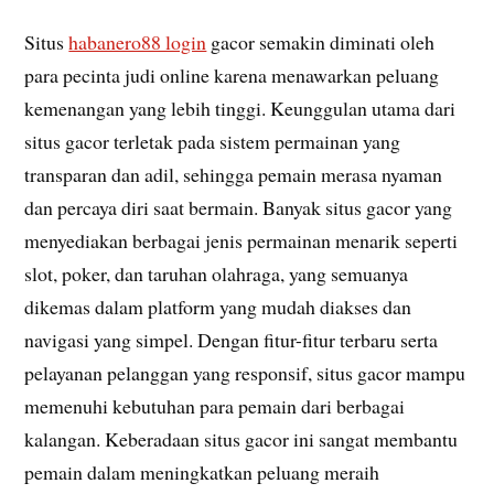
Situs
habanero88 login
gacor semakin diminati oleh
para pecinta judi online karena menawarkan peluang
kemenangan yang lebih tinggi. Keunggulan utama dari
situs gacor terletak pada sistem permainan yang
transparan dan adil, sehingga pemain merasa nyaman
dan percaya diri saat bermain. Banyak situs gacor yang
menyediakan berbagai jenis permainan menarik seperti
slot, poker, dan taruhan olahraga, yang semuanya
dikemas dalam platform yang mudah diakses dan
navigasi yang simpel. Dengan fitur-fitur terbaru serta
pelayanan pelanggan yang responsif, situs gacor mampu
memenuhi kebutuhan para pemain dari berbagai
kalangan. Keberadaan situs gacor ini sangat membantu
pemain dalam meningkatkan peluang meraih