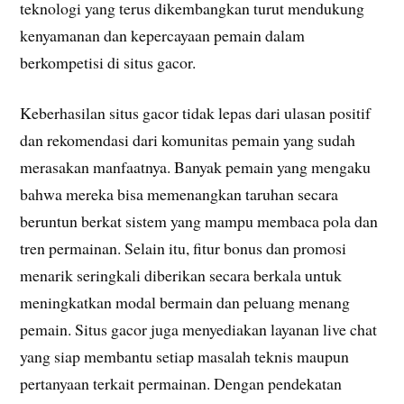
teknologi yang terus dikembangkan turut mendukung
kenyamanan dan kepercayaan pemain dalam
berkompetisi di situs gacor.
Keberhasilan situs gacor tidak lepas dari ulasan positif
dan rekomendasi dari komunitas pemain yang sudah
merasakan manfaatnya. Banyak pemain yang mengaku
bahwa mereka bisa memenangkan taruhan secara
beruntun berkat sistem yang mampu membaca pola dan
tren permainan. Selain itu, fitur bonus dan promosi
menarik seringkali diberikan secara berkala untuk
meningkatkan modal bermain dan peluang menang
pemain. Situs gacor juga menyediakan layanan live chat
yang siap membantu setiap masalah teknis maupun
pertanyaan terkait permainan. Dengan pendekatan