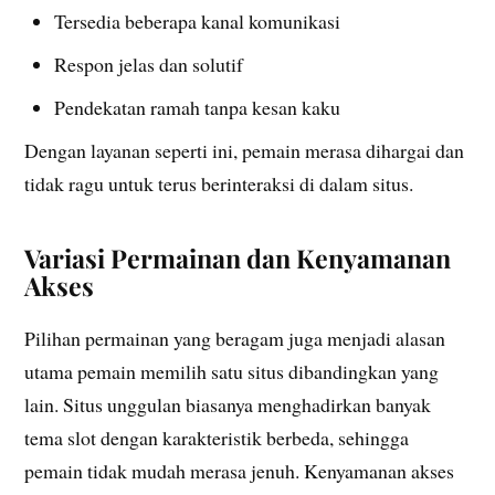
Tersedia beberapa kanal komunikasi
Respon jelas dan solutif
Pendekatan ramah tanpa kesan kaku
Dengan layanan seperti ini, pemain merasa dihargai dan
tidak ragu untuk terus berinteraksi di dalam situs.
Variasi Permainan dan Kenyamanan
Akses
Pilihan permainan yang beragam juga menjadi alasan
utama pemain memilih satu situs dibandingkan yang
lain. Situs unggulan biasanya menghadirkan banyak
tema slot dengan karakteristik berbeda, sehingga
pemain tidak mudah merasa jenuh. Kenyamanan akses