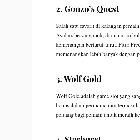
2.
Gonzo’s Quest
Salah satu favorit di kalangan pem
Avalanche yang unik, di mana simbol 
kemenangan berturut-turut. Fitur Fr
memenangkan lebih banyak dengan 
3.
Wolf Gold
Wolf Gold adalah game slot yang san
bonus dalam permainan ini termasuk p
peluang bagi pemain untuk meraih k
4.
Starburst