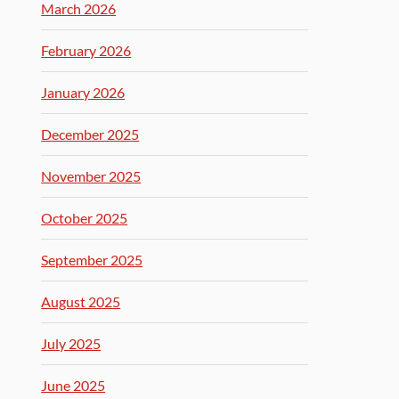
March 2026
February 2026
January 2026
December 2025
November 2025
October 2025
September 2025
August 2025
July 2025
June 2025