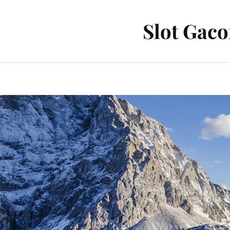
Slot Gaco