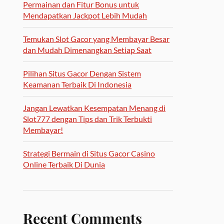
Permainan dan Fitur Bonus untuk
Mendapatkan Jackpot Lebih Mudah
Temukan Slot Gacor yang Membayar Besar
dan Mudah Dimenangkan Setiap Saat
Pilihan Situs Gacor Dengan Sistem
Keamanan Terbaik Di Indonesia
Jangan Lewatkan Kesempatan Menang di
Slot777 dengan Tips dan Trik Terbukti
Membayar!
Strategi Bermain di Situs Gacor Casino
Online Terbaik Di Dunia
Recent Comments