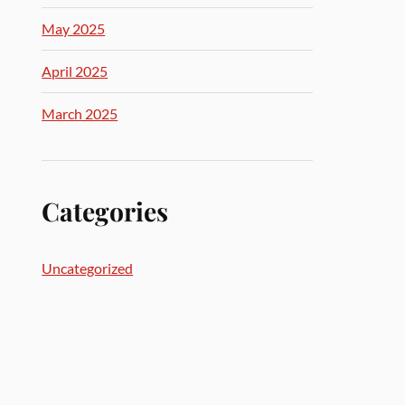
May 2025
April 2025
March 2025
Categories
Uncategorized