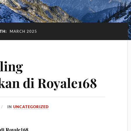
TH:
MARCH 2025
ling
an di Royale168
IN
UNCATEGORIZED
di Royale168