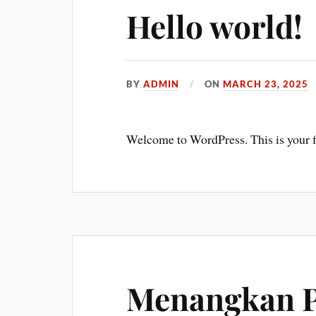
Hello world!
BY
ADMIN
ON
MARCH 23, 2025
Welcome to WordPress. This is your firs
Menangkan 