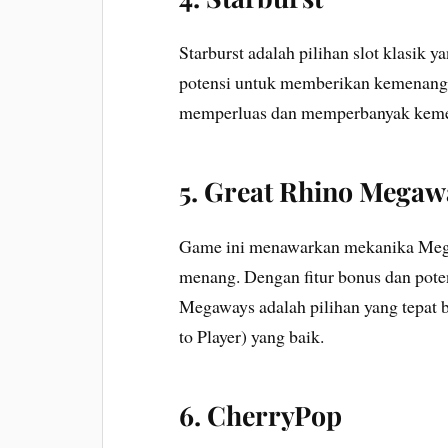
Starburst adalah pilihan slot klasik 
potensi untuk memberikan kemenanga
memperluas dan memperbanyak kemena
5.
Great Rhino Megaw
Game ini menawarkan mekanika Mega
menang. Dengan fitur bonus dan pote
Megaways adalah pilihan yang tepat 
to Player) yang baik.
6.
CherryPop