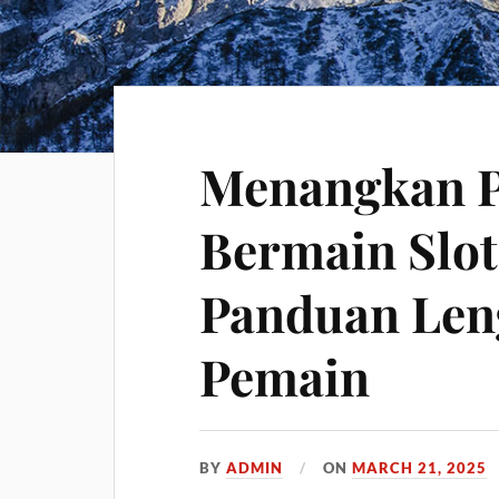
Menangkan 
Bermain Slo
Panduan Len
Pemain
BY
ADMIN
ON
MARCH 21, 2025