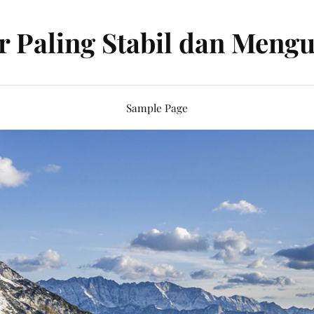
r Paling Stabil dan Men
Sample Page