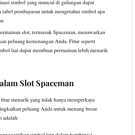
inasi simbol yang muncul di gulungan dapat
 tabel pembayaran untuk mengetahui simbol apa
r.
permainan slot, termasuk Spaceman, menawarkan
kan peluang kemenangan Anda. Fitur seperti
simbol liar dapat membuat permainan lebih menarik
dalam Slot Spaceman
fitur menarik yang tidak hanya memperkaya
ningkatkan peluang Anda untuk menang besar.
n adalah:
 menggantikan simbol lain dalam kombinasi