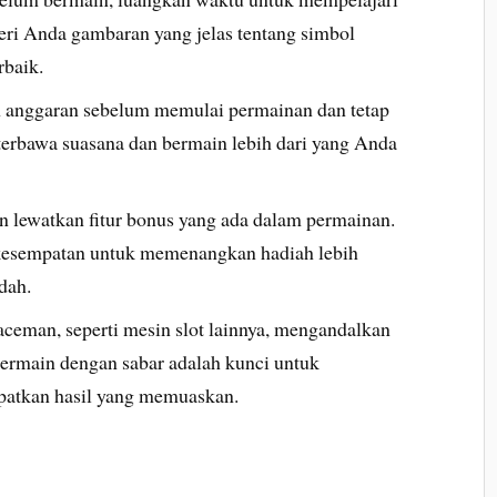
eri Anda gambaran yang jelas tentang simbol
baik.
n anggaran sebelum memulai permainan dan tetap
 terbawa suasana dan bermain lebih dari yang Anda
an lewatkan fitur bonus yang ada dalam permainan.
n kesempatan untuk memenangkan hadiah lebih
dah.
paceman, seperti mesin slot lainnya, mengandalkan
bermain dengan sabar adalah kunci untuk
atkan hasil yang memuaskan.