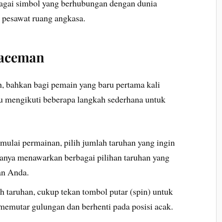
gai simbol yang berhubungan dengan dunia
an pesawat ruang angkasa.
paceman
, bahkan bagi pemain yang baru pertama kali
u mengikuti beberapa langkah sederhana untuk
ulai permainan, pilih jumlah taruhan yang ingin
anya menawarkan berbagai pilihan taruhan yang
an Anda.
h taruhan, cukup tekan tombol putar (spin) untuk
emutar gulungan dan berhenti pada posisi acak.