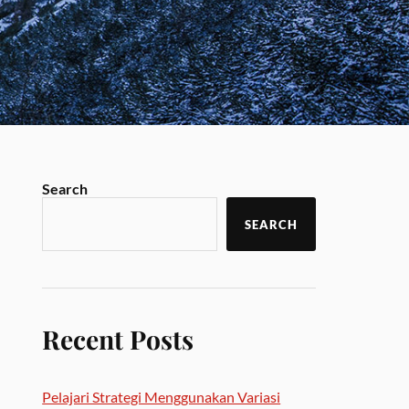
Search
SEARCH
Recent Posts
Pelajari Strategi Menggunakan Variasi