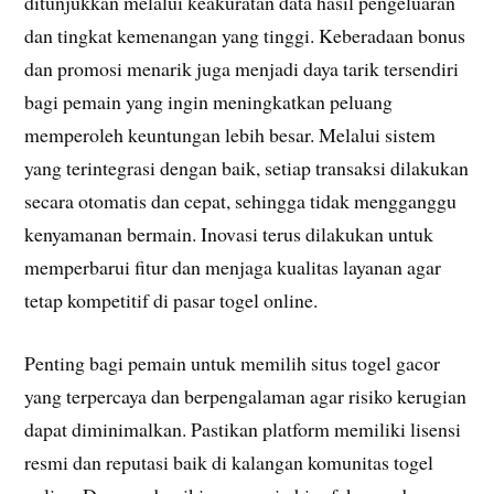
ditunjukkan melalui keakuratan data hasil pengeluaran
dan tingkat kemenangan yang tinggi. Keberadaan bonus
dan promosi menarik juga menjadi daya tarik tersendiri
bagi pemain yang ingin meningkatkan peluang
memperoleh keuntungan lebih besar. Melalui sistem
yang terintegrasi dengan baik, setiap transaksi dilakukan
secara otomatis dan cepat, sehingga tidak mengganggu
kenyamanan bermain. Inovasi terus dilakukan untuk
memperbarui fitur dan menjaga kualitas layanan agar
tetap kompetitif di pasar togel online.
Penting bagi pemain untuk memilih situs togel gacor
yang terpercaya dan berpengalaman agar risiko kerugian
dapat diminimalkan. Pastikan platform memiliki lisensi
resmi dan reputasi baik di kalangan komunitas togel