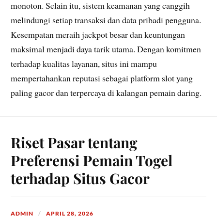
monoton. Selain itu, sistem keamanan yang canggih
melindungi setiap transaksi dan data pribadi pengguna.
Kesempatan meraih jackpot besar dan keuntungan
maksimal menjadi daya tarik utama. Dengan komitmen
terhadap kualitas layanan, situs ini mampu
mempertahankan reputasi sebagai platform slot yang
paling gacor dan terpercaya di kalangan pemain daring.
Riset Pasar tentang
Preferensi Pemain Togel
terhadap Situs Gacor
ADMIN
APRIL 28, 2026