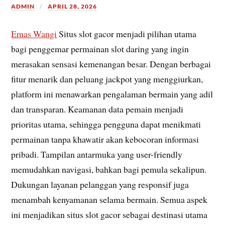
ADMIN
APRIL 28, 2026
Emas Wangi
Situs slot gacor menjadi pilihan utama
bagi penggemar permainan slot daring yang ingin
merasakan sensasi kemenangan besar. Dengan berbagai
fitur menarik dan peluang jackpot yang menggiurkan,
platform ini menawarkan pengalaman bermain yang adil
dan transparan. Keamanan data pemain menjadi
prioritas utama, sehingga pengguna dapat menikmati
permainan tanpa khawatir akan kebocoran informasi
pribadi. Tampilan antarmuka yang user-friendly
memudahkan navigasi, bahkan bagi pemula sekalipun.
Dukungan layanan pelanggan yang responsif juga
menambah kenyamanan selama bermain. Semua aspek
ini menjadikan situs slot gacor sebagai destinasi utama