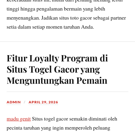
tinggi hingga pengalaman bermain yang lebih
menyenangkan. Jadikan situs toto gacor sebagai partner
setia dalam setiap momen taruhan Anda.
Fitur Loyalty Program di
Situs Togel Gacor yang
Menguntungkan Pemain
ADMIN
APRIL 29, 2026
madu genit
Situs togel gacor semakin diminati oleh
pecinta taruhan yang ingin memperoleh peluang