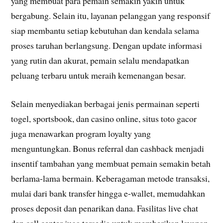
yang membuat para pemain semakin yakin untuk
bergabung. Selain itu, layanan pelanggan yang responsif
siap membantu setiap kebutuhan dan kendala selama
proses taruhan berlangsung. Dengan update informasi
yang rutin dan akurat, pemain selalu mendapatkan
peluang terbaru untuk meraih kemenangan besar.
Selain menyediakan berbagai jenis permainan seperti
togel, sportsbook, dan casino online, situs toto gacor
juga menawarkan program loyalty yang
menguntungkan. Bonus referral dan cashback menjadi
insentif tambahan yang membuat pemain semakin betah
berlama-lama bermain. Keberagaman metode transaksi,
mulai dari bank transfer hingga e-wallet, memudahkan
proses deposit dan penarikan dana. Fasilitas live chat
dan call center juga tersedia untuk memberikan layanan