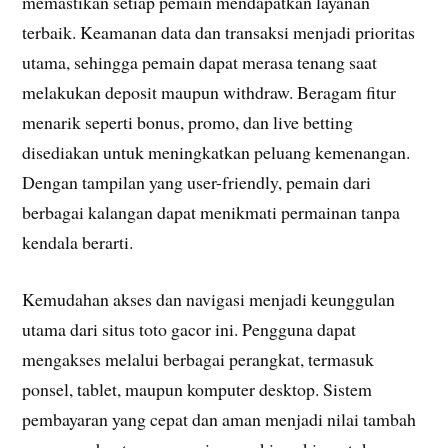
memastikan setiap pemain mendapatkan layanan
terbaik. Keamanan data dan transaksi menjadi prioritas
utama, sehingga pemain dapat merasa tenang saat
melakukan deposit maupun withdraw. Beragam fitur
menarik seperti bonus, promo, dan live betting
disediakan untuk meningkatkan peluang kemenangan.
Dengan tampilan yang user-friendly, pemain dari
berbagai kalangan dapat menikmati permainan tanpa
kendala berarti.
Kemudahan akses dan navigasi menjadi keunggulan
utama dari situs toto gacor ini. Pengguna dapat
mengakses melalui berbagai perangkat, termasuk
ponsel, tablet, maupun komputer desktop. Sistem
pembayaran yang cepat dan aman menjadi nilai tambah