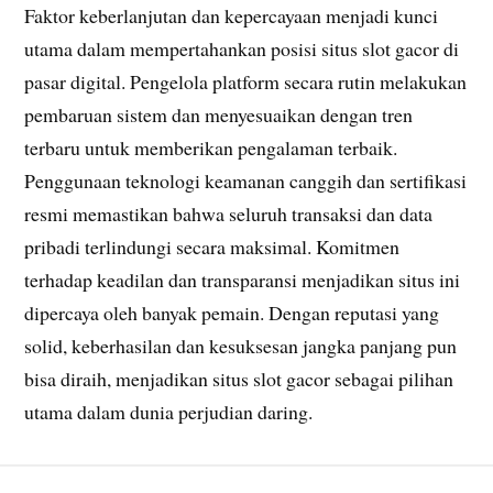
Faktor keberlanjutan dan kepercayaan menjadi kunci
utama dalam mempertahankan posisi situs slot gacor di
pasar digital. Pengelola platform secara rutin melakukan
pembaruan sistem dan menyesuaikan dengan tren
terbaru untuk memberikan pengalaman terbaik.
Penggunaan teknologi keamanan canggih dan sertifikasi
resmi memastikan bahwa seluruh transaksi dan data
pribadi terlindungi secara maksimal. Komitmen
terhadap keadilan dan transparansi menjadikan situs ini
dipercaya oleh banyak pemain. Dengan reputasi yang
solid, keberhasilan dan kesuksesan jangka panjang pun
bisa diraih, menjadikan situs slot gacor sebagai pilihan
utama dalam dunia perjudian daring.