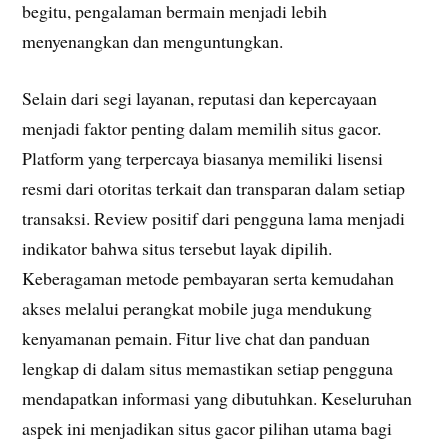
begitu, pengalaman bermain menjadi lebih
menyenangkan dan menguntungkan.
Selain dari segi layanan, reputasi dan kepercayaan
menjadi faktor penting dalam memilih situs gacor.
Platform yang terpercaya biasanya memiliki lisensi
resmi dari otoritas terkait dan transparan dalam setiap
transaksi. Review positif dari pengguna lama menjadi
indikator bahwa situs tersebut layak dipilih.
Keberagaman metode pembayaran serta kemudahan
akses melalui perangkat mobile juga mendukung
kenyamanan pemain. Fitur live chat dan panduan
lengkap di dalam situs memastikan setiap pengguna
mendapatkan informasi yang dibutuhkan. Keseluruhan
aspek ini menjadikan situs gacor pilihan utama bagi