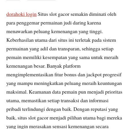
dorahoki login
Situs slot gacor semakin diminati oleh
para penggemar permainan judi daring karena
menawarkan peluang kemenangan yang tinggi.
Keberhasilan utama dari situs ini terletak pada sistem
permainan yang adil dan transparan, sehingga setiap
pemain memiliki kesempatan yang sama untuk meraih
kemenangan besar. Banyak platform
mengimplementasikan fitur bonus dan jackpot progresif
yang mampu meningkatkan peluang meraih keuntungan
maksimal. Keamanan data pemain pun menjadi prioritas
utama, memastikan setiap transaksi dan informasi
pribadi terlindungi dengan baik. Dengan reputasi yang
baik, situs slot gacor menjadi pilihan utama bagi mereka
yang ingin merasakan sensasi kemenangan secara