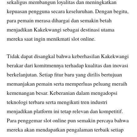
sekaligus membangun loyalitas dan meningkatkan
kepuasan pengguna secara keseluruhan. Dengan begitu,
para pemain merasa dihargai dan semakin betah
menjadikan Kakekwangi sebagai destinasi utama
mereka saat ingin menikmati slot online.
Tidak dapat disangkal bahwa keberhasilan Kakekwangi
berakar dari komitmennya terhadap kualitas dan inovasi
berkelanjutan. Setiap fitur baru yang dirilis bertujuan
memanjakan pemain serta memperluas peluang meraih
kemenangan besar. Keberanian dalam mengadopsi
teknologi terbaru serta mengikuti tren industri
menjadikan platform ini tetap relevan dan kompetitif.
Para penggemar slot online pun semakin percaya bahwa
mereka akan mendapatkan pengalaman terbaik setiap