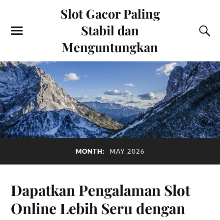
Slot Gacor Paling
Stabil dan
Menguntungkan
MONTH:
MAY 2026
Dapatkan Pengalaman Slot
Online Lebih Seru dengan