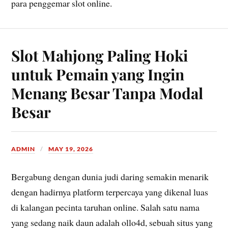
para penggemar slot online.
Slot Mahjong Paling Hoki
untuk Pemain yang Ingin
Menang Besar Tanpa Modal
Besar
ADMIN
MAY 19, 2026
Bergabung dengan dunia judi daring semakin menarik
dengan hadirnya platform terpercaya yang dikenal luas
di kalangan pecinta taruhan online. Salah satu nama
yang sedang naik daun adalah ollo4d, sebuah situs yang