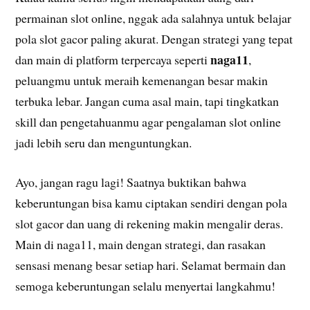
permainan slot online, nggak ada salahnya untuk belajar
pola slot gacor paling akurat. Dengan strategi yang tepat
naga11
dan main di platform terpercaya seperti
,
peluangmu untuk meraih kemenangan besar makin
terbuka lebar. Jangan cuma asal main, tapi tingkatkan
skill dan pengetahuanmu agar pengalaman slot online
jadi lebih seru dan menguntungkan.
Ayo, jangan ragu lagi! Saatnya buktikan bahwa
keberuntungan bisa kamu ciptakan sendiri dengan pola
slot gacor dan uang di rekening makin mengalir deras.
Main di naga11, main dengan strategi, dan rasakan
sensasi menang besar setiap hari. Selamat bermain dan
semoga keberuntungan selalu menyertai langkahmu!