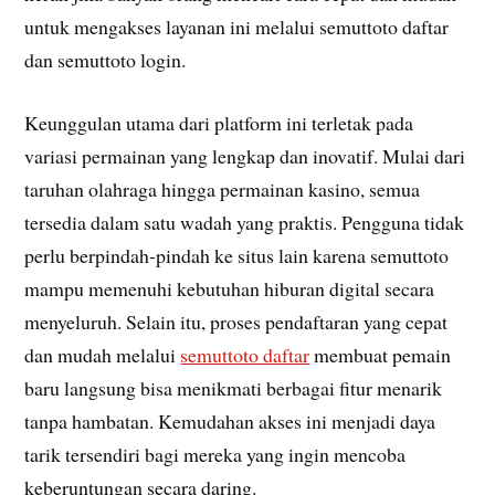
untuk mengakses layanan ini melalui semuttoto daftar
dan semuttoto login.
Keunggulan utama dari platform ini terletak pada
variasi permainan yang lengkap dan inovatif. Mulai dari
taruhan olahraga hingga permainan kasino, semua
tersedia dalam satu wadah yang praktis. Pengguna tidak
perlu berpindah-pindah ke situs lain karena semuttoto
mampu memenuhi kebutuhan hiburan digital secara
menyeluruh. Selain itu, proses pendaftaran yang cepat
dan mudah melalui
semuttoto daftar
membuat pemain
baru langsung bisa menikmati berbagai fitur menarik
tanpa hambatan. Kemudahan akses ini menjadi daya
tarik tersendiri bagi mereka yang ingin mencoba
keberuntungan secara daring.