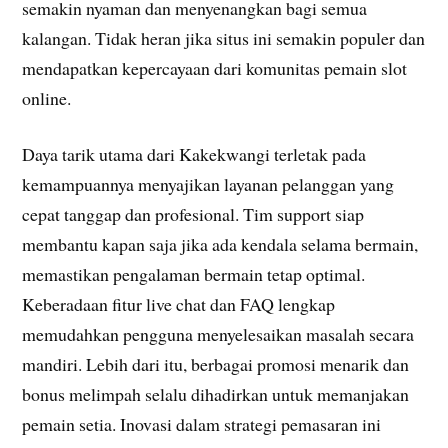
semakin nyaman dan menyenangkan bagi semua
kalangan. Tidak heran jika situs ini semakin populer dan
mendapatkan kepercayaan dari komunitas pemain slot
online.
Daya tarik utama dari Kakekwangi terletak pada
kemampuannya menyajikan layanan pelanggan yang
cepat tanggap dan profesional. Tim support siap
membantu kapan saja jika ada kendala selama bermain,
memastikan pengalaman bermain tetap optimal.
Keberadaan fitur live chat dan FAQ lengkap
memudahkan pengguna menyelesaikan masalah secara
mandiri. Lebih dari itu, berbagai promosi menarik dan
bonus melimpah selalu dihadirkan untuk memanjakan
pemain setia. Inovasi dalam strategi pemasaran ini