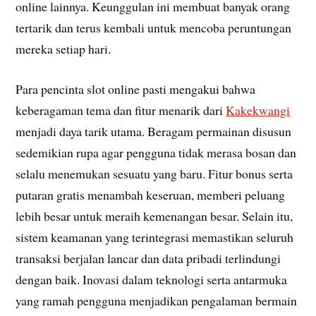
online lainnya. Keunggulan ini membuat banyak orang
tertarik dan terus kembali untuk mencoba peruntungan
mereka setiap hari.
Para pencinta slot online pasti mengakui bahwa
keberagaman tema dan fitur menarik dari
Kakekwangi
menjadi daya tarik utama. Beragam permainan disusun
sedemikian rupa agar pengguna tidak merasa bosan dan
selalu menemukan sesuatu yang baru. Fitur bonus serta
putaran gratis menambah keseruan, memberi peluang
lebih besar untuk meraih kemenangan besar. Selain itu,
sistem keamanan yang terintegrasi memastikan seluruh
transaksi berjalan lancar dan data pribadi terlindungi
dengan baik. Inovasi dalam teknologi serta antarmuka
yang ramah pengguna menjadikan pengalaman bermain