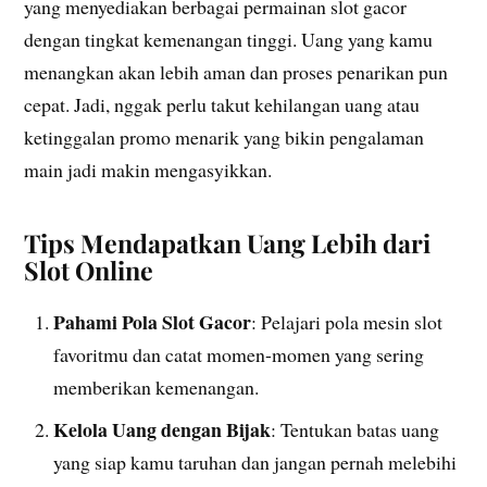
yang menyediakan berbagai permainan slot gacor
dengan tingkat kemenangan tinggi. Uang yang kamu
menangkan akan lebih aman dan proses penarikan pun
cepat. Jadi, nggak perlu takut kehilangan uang atau
ketinggalan promo menarik yang bikin pengalaman
main jadi makin mengasyikkan.
Tips Mendapatkan Uang Lebih dari
Slot Online
Pahami Pola Slot Gacor
: Pelajari pola mesin slot
favoritmu dan catat momen-momen yang sering
memberikan kemenangan.
Kelola Uang dengan Bijak
: Tentukan batas uang
yang siap kamu taruhan dan jangan pernah melebihi