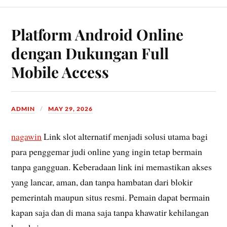
Platform Android Online
dengan Dukungan Full
Mobile Access
ADMIN
MAY 29, 2026
nagawin
Link slot alternatif menjadi solusi utama bagi
para penggemar judi online yang ingin tetap bermain
tanpa gangguan. Keberadaan link ini memastikan akses
yang lancar, aman, dan tanpa hambatan dari blokir
pemerintah maupun situs resmi. Pemain dapat bermain
kapan saja dan di mana saja tanpa khawatir kehilangan