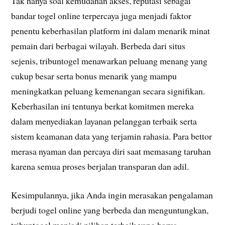
Tak hanya soal kemudahan akses, reputasi sebagai
bandar togel online terpercaya juga menjadi faktor
penentu keberhasilan platform ini dalam menarik minat
pemain dari berbagai wilayah. Berbeda dari situs
sejenis, tribuntogel menawarkan peluang menang yang
cukup besar serta bonus menarik yang mampu
meningkatkan peluang kemenangan secara signifikan.
Keberhasilan ini tentunya berkat komitmen mereka
dalam menyediakan layanan pelanggan terbaik serta
sistem keamanan data yang terjamin rahasia. Para bettor
merasa nyaman dan percaya diri saat memasang taruhan
karena semua proses berjalan transparan dan adil.
Kesimpulannya, jika Anda ingin merasakan pengalaman
berjudi togel online yang berbeda dan menguntungkan,
tribuntogel menjadi pilihan terbaik yang harus