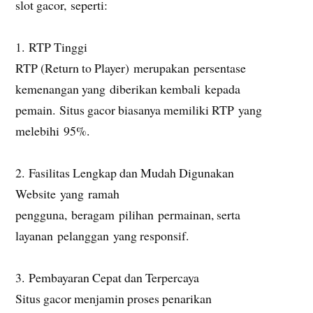
slot gacor, seperti:
1. RTP Tinggi
RTP (Return to Player) merupakan persentase
kemenangan yang diberikan kembali kepada
pemain. Situs gacor biasanya memiliki RTP yang
melebihi 95%.
2. Fasilitas Lengkap dan Mudah Digunakan
Website yang ramah
pengguna, beragam pilihan permainan, serta
layanan pelanggan yang responsif.
3. Pembayaran Cepat dan Terpercaya
Situs gacor menjamin proses penarikan