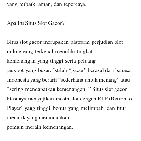
yang terbaik, aman, dan tepercaya.
Apa Itu Situs Slot Gacor?
Situs slot gacor merupakan platform perjudian slot
online yang terkenal memiliki tingkat
kemenangan yang tinggi serta peluang
jackpot yang besar. Istilah “gacor” berasal dari bahasa
Indonesia yang berarti “sederhana untuk menang” atau
“sering mendapatkan kemenangan. ” Situs slot gacor
biasanya menyajikan mesin slot dengan RTP (Return to
Player) yang tinggi, bonus yang melimpah, dan fitur
menarik yang memudahkan
pemain meraih kemenangan.