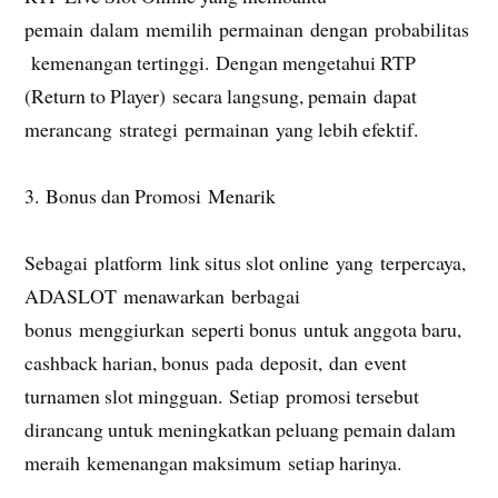
pemain dalam memilih permainan dengan probabilitas
kemenangan tertinggi. Dengan mengetahui RTP
(Return to Player) secara langsung, pemain dapat
merancang strategi permainan yang lebih efektif.
3. Bonus dan Promosi Menarik
Sebagai platform link situs slot online yang terpercaya,
ADASLOT menawarkan berbagai
bonus menggiurkan seperti bonus untuk anggota baru,
cashback harian, bonus pada deposit, dan event
turnamen slot mingguan. Setiap promosi tersebut
dirancang untuk meningkatkan peluang pemain dalam
meraih kemenangan maksimum setiap harinya.