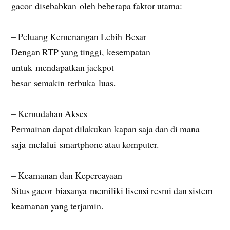
gacor disebabkan oleh beberapa faktor utama:
– Peluang Kemenangan Lebih Besar
Dengan RTP yang tinggi, kesempatan
untuk mendapatkan jackpot
besar semakin terbuka luas.
– Kemudahan Akses
Permainan dapat dilakukan kapan saja dan di mana
saja melalui smartphone atau komputer.
– Keamanan dan Kepercayaan
Situs gacor biasanya memiliki lisensi resmi dan sistem
keamanan yang terjamin.