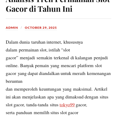
Gacor di Tahun Ini
ADMIN
OCTOBER 29, 2025
Dalam dunia taruhan internet, khususnya
dalam permainan slot, istilah “slot
gacor” menjadi semakin terkenal di kalangan penjudi
online. Banyak pemain yang mencari platform slot
gacor yang dapat diandalkan untuk meraih kemenangan
beruntun
dan memperoleh keuntungan yang maksimal. Artikel
ini akan menjelaskan apa yang dimaksud dengan situs
slot gacor, tanda-tanda situs
tokyo99
gacor,
serta panduan memilih situs slot gacor