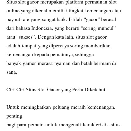
Situs slot gacor merupakan platform permainan slot
online yang dikenal memiliki tingkat kemenangan atau
payout rate yang sangat baik. Istilah “gacor” berasal
dari bahasa Indonesia, yang berarti “sering muncul”
atau “sukses”. Dengan kata lain, situs slot gacor
adalah tempat yang dipercaya sering memberikan
kemenangan kepada pemainnya, sehingga
banyak gamer merasa nyaman dan betah bermain di
sana.
Ciri-Ciri Situs Slot Gacor yang Perlu Diketahui
Untuk meningkatkan peluang meraih kemenangan,
penting
bagi para pemain untuk mengenali karakteristik situs