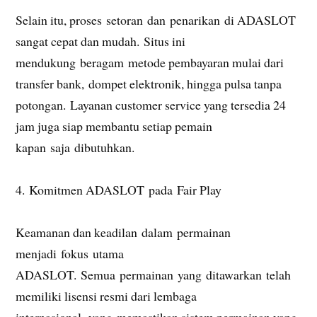
Selain itu, proses setoran dan penarikan di ADASLOT
sangat cepat dan mudah. Situs ini
mendukung beragam metode pembayaran mulai dari
transfer bank, dompet elektronik, hingga pulsa tanpa
potongan. Layanan customer service yang tersedia 24
jam juga siap membantu setiap pemain
kapan saja dibutuhkan.
4. Komitmen ADASLOT pada Fair Play
Keamanan dan keadilan dalam permainan
menjadi fokus utama
ADASLOT. Semua permainan yang ditawarkan telah
memiliki lisensi resmi dari lembaga