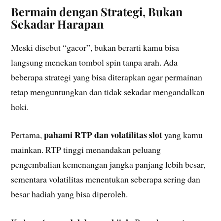
Bermain dengan Strategi, Bukan
Sekadar Harapan
Meski disebut “gacor”, bukan berarti kamu bisa
langsung menekan tombol spin tanpa arah. Ada
beberapa strategi yang bisa diterapkan agar permainan
tetap menguntungkan dan tidak sekadar mengandalkan
hoki.
pahami RTP dan volatilitas slot
Pertama,
yang kamu
mainkan. RTP tinggi menandakan peluang
pengembalian kemenangan jangka panjang lebih besar,
sementara volatilitas menentukan seberapa sering dan
besar hadiah yang bisa diperoleh.