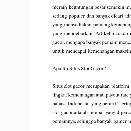
meraih keuntungan besar semakin mud
sedang populer dan banyak dicari adal
yang menyediakan peluang kemenang
yang mendebarkan. Artikel ini akan m
gacor, mengapa banyak pemain mencari
untuk mencapai kemenangan maksim
Apa Itu Situs Slot Gacor?
Situs slot gacor merupakan platform 
tingkat kemenangan atau payout rate y
bahasa Indonesia, yang berarti “serin
slot gacor adalah tempat yang dipe
pemainnya, sehingga banyak gamer m