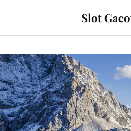
Slot Gaco