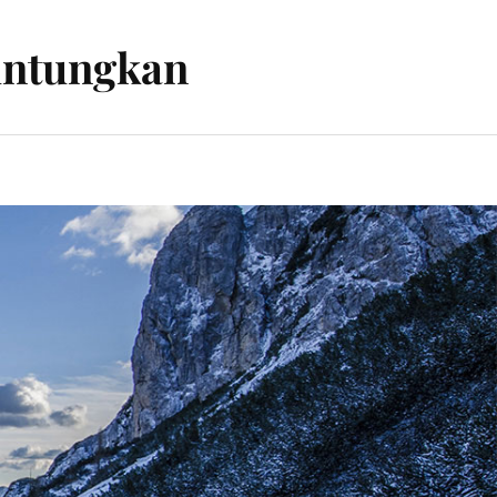
guntungkan