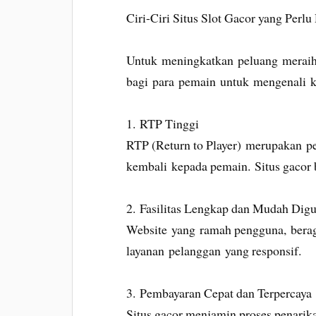
Ciri-Ciri Situs Slot Gacor yang Perlu
Untuk meningkatkan peluang meraih
bagi para pemain untuk mengenali kara
1. RTP Tinggi
RTP (Return to Player) merupakan p
kembali kepada pemain. Situs gacor
2. Fasilitas Lengkap dan Mudah Dig
Website yang ramah pengguna, berag
layanan pelanggan yang responsif.
3. Pembayaran Cepat dan Terpercaya
Situs gacor menjamin proses penari