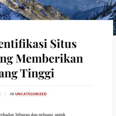
ntifikasi Situs
yang Memberikan
ang Tinggi
5
IN
UNCATEGORIZED
terhadap hiburan dan peluang untuk