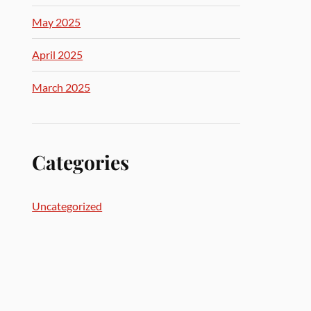
May 2025
April 2025
March 2025
Categories
Uncategorized