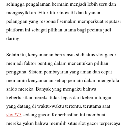
sehingga pengalaman bermain menjadi lebih seru dan
mengasyikkan. Fitur-fitur inovatif dan layanan
pelanggan yang responsif semakin memperkuat reputasi
platform ini sebagai pilihan utama bagi pecinta judi
daring.
Selain itu, kenyamanan bertransaksi di situs slot gacor
menjadi faktor penting dalam menentukan pilihan
pengguna. Sistem pembayaran yang aman dan cepat
menjamin kenyamanan setiap pemain dalam mengelola
saldo mereka. Banyak yang mengaku bahwa
keberhasilan mereka tidak lepas dari keberuntungan
yang datang di waktu-waktu tertentu, terutama saat
slot777
sedang gacor. Keberhasilan ini membuat
mereka yakin bahwa memilih situs slot gacor terpercaya