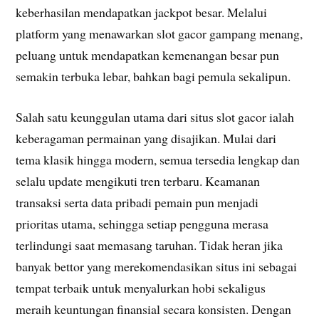
keberhasilan mendapatkan jackpot besar. Melalui
platform yang menawarkan slot gacor gampang menang,
peluang untuk mendapatkan kemenangan besar pun
semakin terbuka lebar, bahkan bagi pemula sekalipun.
Salah satu keunggulan utama dari situs slot gacor ialah
keberagaman permainan yang disajikan. Mulai dari
tema klasik hingga modern, semua tersedia lengkap dan
selalu update mengikuti tren terbaru. Keamanan
transaksi serta data pribadi pemain pun menjadi
prioritas utama, sehingga setiap pengguna merasa
terlindungi saat memasang taruhan. Tidak heran jika
banyak bettor yang merekomendasikan situs ini sebagai
tempat terbaik untuk menyalurkan hobi sekaligus
meraih keuntungan finansial secara konsisten. Dengan