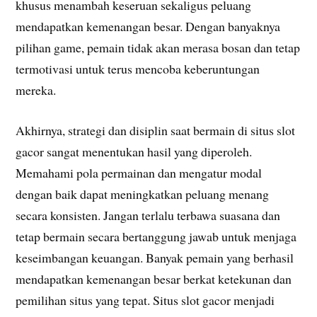
khusus menambah keseruan sekaligus peluang
mendapatkan kemenangan besar. Dengan banyaknya
pilihan game, pemain tidak akan merasa bosan dan tetap
termotivasi untuk terus mencoba keberuntungan
mereka.
Akhirnya, strategi dan disiplin saat bermain di situs slot
gacor sangat menentukan hasil yang diperoleh.
Memahami pola permainan dan mengatur modal
dengan baik dapat meningkatkan peluang menang
secara konsisten. Jangan terlalu terbawa suasana dan
tetap bermain secara bertanggung jawab untuk menjaga
keseimbangan keuangan. Banyak pemain yang berhasil
mendapatkan kemenangan besar berkat ketekunan dan
pemilihan situs yang tepat. Situs slot gacor menjadi