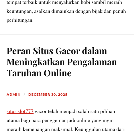
tempat terbaik untuk menyalurkan hobi sambil meraih
keuntungan, asalkan dimainkan dengan bijak dan penuh
perhitungan.
Peran Situs Gacor dalam
Meningkatkan Pengalaman
Taruhan Online
ADMIN
DECEMBER 30, 2025
situs slot777
gacor telah menjadi salah satu pilihan
utama bagi para penggemar judi online yang ingin
meraih kemenangan maksimal. Keunggulan utama dari