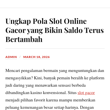
Ungkap Pola Slot Online
Gacor yang Bikin Saldo Terus
Bertambah
ADMIN
MARCH 18, 2026
Mencari pengalaman bermain yang menguntungkan dan
mengasyikkan? Kini, banyak pemain beralih ke platform
judi daring yang menawarkan sensasi berbeda
dibandingkan kasino konvensional. Situs
slot gacor
menjadi pilihan favorit karena mampu memberikan
peluang kemenangan besar setiap harinya. Dengan