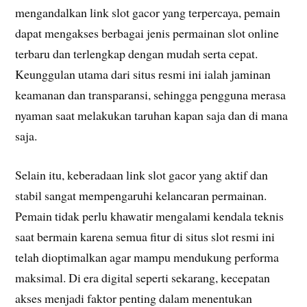
mengandalkan link slot gacor yang terpercaya, pemain
dapat mengakses berbagai jenis permainan slot online
terbaru dan terlengkap dengan mudah serta cepat.
Keunggulan utama dari situs resmi ini ialah jaminan
keamanan dan transparansi, sehingga pengguna merasa
nyaman saat melakukan taruhan kapan saja dan di mana
saja.
Selain itu, keberadaan link slot gacor yang aktif dan
stabil sangat mempengaruhi kelancaran permainan.
Pemain tidak perlu khawatir mengalami kendala teknis
saat bermain karena semua fitur di situs slot resmi ini
telah dioptimalkan agar mampu mendukung performa
maksimal. Di era digital seperti sekarang, kecepatan
akses menjadi faktor penting dalam menentukan