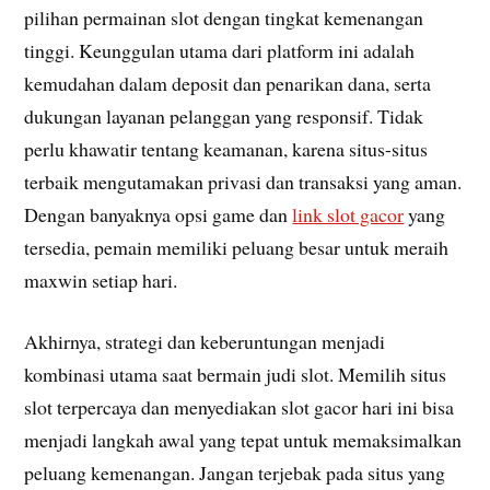
pilihan permainan slot dengan tingkat kemenangan
tinggi. Keunggulan utama dari platform ini adalah
kemudahan dalam deposit dan penarikan dana, serta
dukungan layanan pelanggan yang responsif. Tidak
perlu khawatir tentang keamanan, karena situs-situs
terbaik mengutamakan privasi dan transaksi yang aman.
Dengan banyaknya opsi game dan
link slot gacor
yang
tersedia, pemain memiliki peluang besar untuk meraih
maxwin setiap hari.
Akhirnya, strategi dan keberuntungan menjadi
kombinasi utama saat bermain judi slot. Memilih situs
slot terpercaya dan menyediakan slot gacor hari ini bisa
menjadi langkah awal yang tepat untuk memaksimalkan
peluang kemenangan. Jangan terjebak pada situs yang