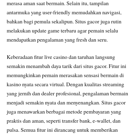
merasa aman saat bermain. Selain itu, tampilan
antarmuka yang user-friendly memudahkan navigasi,
bahkan bagi pemula sekalipun. Situs gacor juga rutin
melakukan update game terbaru agar pemain selalu
mendapatkan pengalaman yang fresh dan seru.
Keberadaan fitur live casino dan taruhan langsung
semakin menambah daya tarik dari situs gacor. Fitur ini
memungkinkan pemain merasakan sensasi bermain di
kasino nyata secara virtual. Dengan kualitas streaming
yang jernih dan dealer profesional, pengalaman bermain
menjadi semakin nyata dan menyenangkan. Situs gacor
juga menawarkan berbagai metode pembayaran yang
praktis dan aman, seperti transfer bank, e-wallet, dan
pulsa. Semua fitur ini dirancang untuk memberikan