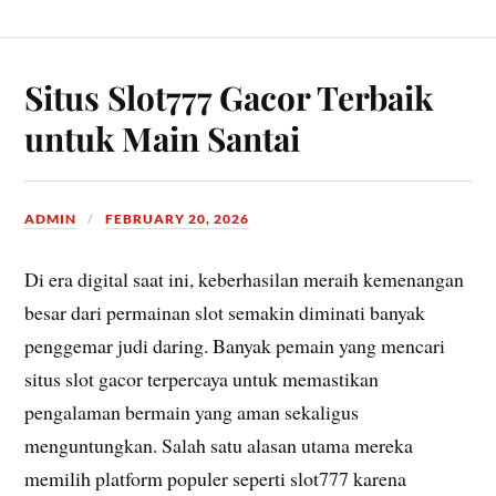
Situs Slot777 Gacor Terbaik
untuk Main Santai
ADMIN
FEBRUARY 20, 2026
Di era digital saat ini, keberhasilan meraih kemenangan
besar dari permainan slot semakin diminati banyak
penggemar judi daring. Banyak pemain yang mencari
situs slot gacor terpercaya untuk memastikan
pengalaman bermain yang aman sekaligus
menguntungkan. Salah satu alasan utama mereka
memilih platform populer seperti slot777 karena