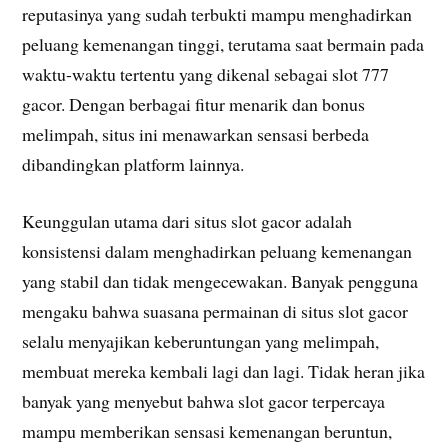
reputasinya yang sudah terbukti mampu menghadirkan
peluang kemenangan tinggi, terutama saat bermain pada
waktu-waktu tertentu yang dikenal sebagai slot 777
gacor. Dengan berbagai fitur menarik dan bonus
melimpah, situs ini menawarkan sensasi berbeda
dibandingkan platform lainnya.
Keunggulan utama dari situs slot gacor adalah
konsistensi dalam menghadirkan peluang kemenangan
yang stabil dan tidak mengecewakan. Banyak pengguna
mengaku bahwa suasana permainan di situs slot gacor
selalu menyajikan keberuntungan yang melimpah,
membuat mereka kembali lagi dan lagi. Tidak heran jika
banyak yang menyebut bahwa slot gacor terpercaya
mampu memberikan sensasi kemenangan beruntun,