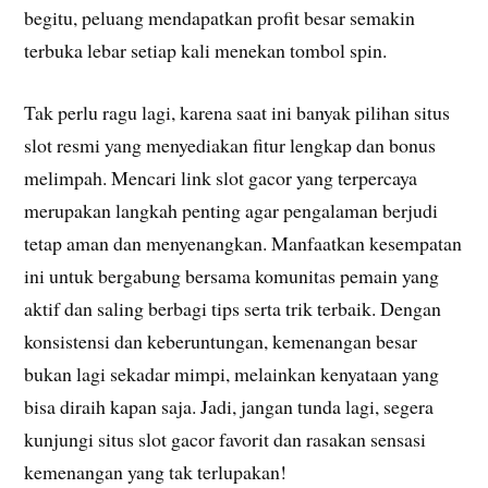
begitu, peluang mendapatkan profit besar semakin
terbuka lebar setiap kali menekan tombol spin.
Tak perlu ragu lagi, karena saat ini banyak pilihan situs
slot resmi yang menyediakan fitur lengkap dan bonus
melimpah. Mencari link slot gacor yang terpercaya
merupakan langkah penting agar pengalaman berjudi
tetap aman dan menyenangkan. Manfaatkan kesempatan
ini untuk bergabung bersama komunitas pemain yang
aktif dan saling berbagi tips serta trik terbaik. Dengan
konsistensi dan keberuntungan, kemenangan besar
bukan lagi sekadar mimpi, melainkan kenyataan yang
bisa diraih kapan saja. Jadi, jangan tunda lagi, segera
kunjungi situs slot gacor favorit dan rasakan sensasi
kemenangan yang tak terlupakan!