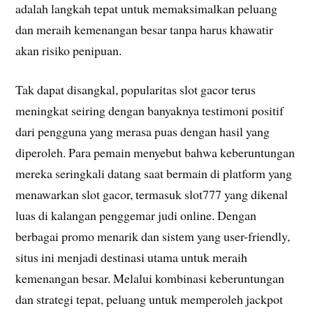
adalah langkah tepat untuk memaksimalkan peluang
dan meraih kemenangan besar tanpa harus khawatir
akan risiko penipuan.
Tak dapat disangkal, popularitas slot gacor terus
meningkat seiring dengan banyaknya testimoni positif
dari pengguna yang merasa puas dengan hasil yang
diperoleh. Para pemain menyebut bahwa keberuntungan
mereka seringkali datang saat bermain di platform yang
menawarkan slot gacor, termasuk slot777 yang dikenal
luas di kalangan penggemar judi online. Dengan
berbagai promo menarik dan sistem yang user-friendly,
situs ini menjadi destinasi utama untuk meraih
kemenangan besar. Melalui kombinasi keberuntungan
dan strategi tepat, peluang untuk memperoleh jackpot