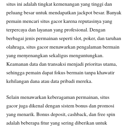
situs ini adalah tingkat kemenangan yang tinggi dan
peluang besar untuk mendapatkan jackpot besar. Banyak
pemain mencari situs gacor karena reputasinya yang
terpercaya dan layanan yang profesional. Dengan
berbagai jenis permainan seperti slot, poker, dan taruhan
olahraga, situs gacor menawarkan pengalaman bermain
yang menyenangkan sekaligus menguntungkan.
Keamanan data dan transaksi menjadi prioritas utama,
sehingga pemain dapat fokus bermain tanpa khawatir
kehilangan dana atau data pribadi mereka.
Selain menawarkan keberagaman permainan, situs
gacor juga dikenal dengan sistem bonus dan promosi
yang menarik. Bonus deposit, cashback, dan free spin
adalah beberapa fitur yang sering diberikan untuk