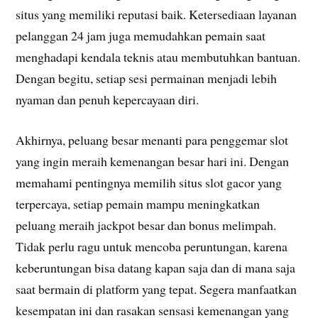
situs yang memiliki reputasi baik. Ketersediaan layanan
pelanggan 24 jam juga memudahkan pemain saat
menghadapi kendala teknis atau membutuhkan bantuan.
Dengan begitu, setiap sesi permainan menjadi lebih
nyaman dan penuh kepercayaan diri.
Akhirnya, peluang besar menanti para penggemar slot
yang ingin meraih kemenangan besar hari ini. Dengan
memahami pentingnya memilih situs slot gacor yang
terpercaya, setiap pemain mampu meningkatkan
peluang meraih jackpot besar dan bonus melimpah.
Tidak perlu ragu untuk mencoba peruntungan, karena
keberuntungan bisa datang kapan saja dan di mana saja
saat bermain di platform yang tepat. Segera manfaatkan
kesempatan ini dan rasakan sensasi kemenangan yang