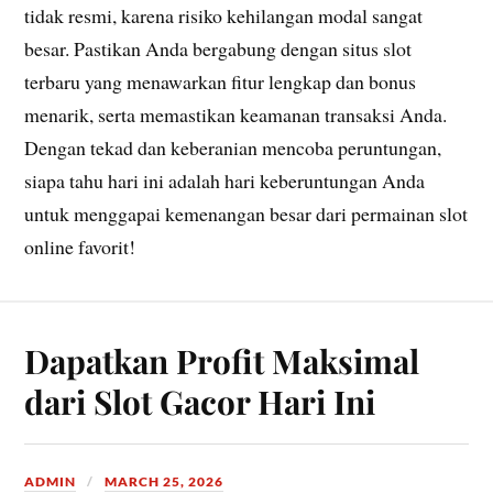
tidak resmi, karena risiko kehilangan modal sangat
besar. Pastikan Anda bergabung dengan situs slot
terbaru yang menawarkan fitur lengkap dan bonus
menarik, serta memastikan keamanan transaksi Anda.
Dengan tekad dan keberanian mencoba peruntungan,
siapa tahu hari ini adalah hari keberuntungan Anda
untuk menggapai kemenangan besar dari permainan slot
online favorit!
Dapatkan Profit Maksimal
dari Slot Gacor Hari Ini
ADMIN
MARCH 25, 2026