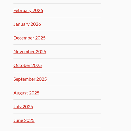
February 2026
January 2026
December 2025
November 2025
October 2025
September 2025
August 2025
July 2025
June 2025