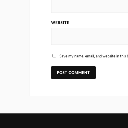
WEBSITE
Save my name, email, and website in this 