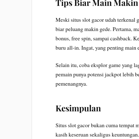
Tips Biar Main Makin
Meski situs slot gacor udah terkenal
biar peluang makin gede. Pertama, 
bonus, free spin, sampai cashback. Ke
buru all-in. Ingat, yang penting main 
Selain itu, coba eksplor game yang la
pemain punya potensi jackpot lebih be
pemenangnya.
Kesimpulan
Situs slot gacor bukan cuma tempat m
kasih keseruan sekaligus keuntungan.