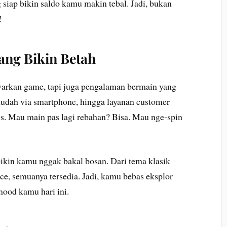
siap bikin saldo kamu makin tebal. Jadi, bukan
!
ang Bikin Betah
warkan game, tapi juga pengalaman bermain yang
mudah via smartphone, hingga layanan customer
tis. Mau main pas lagi rebahan? Bisa. Mau nge-spin
 bikin kamu nggak bakal bosan. Dari tema klasik
e, semuanya tersedia. Jadi, kamu bebas eksplor
ood kamu hari ini.