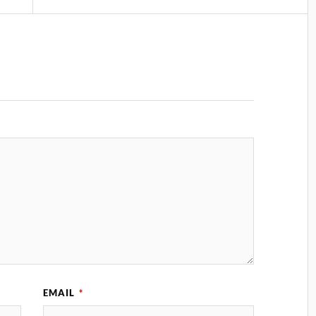
EMAIL
*