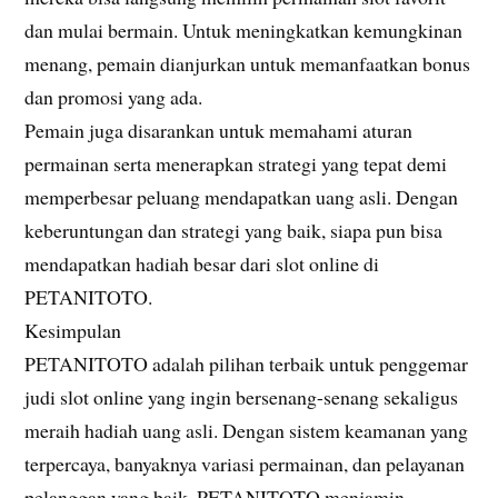
dan mulai bermain. Untuk meningkatkan kemungkinan
menang, pemain dianjurkan untuk memanfaatkan bonus
dan promosi yang ada.
Pemain juga disarankan untuk memahami aturan
permainan serta menerapkan strategi yang tepat demi
memperbesar peluang mendapatkan uang asli. Dengan
keberuntungan dan strategi yang baik, siapa pun bisa
mendapatkan hadiah besar dari slot online di
PETANITOTO.
Kesimpulan
PETANITOTO adalah pilihan terbaik untuk penggemar
judi slot online yang ingin bersenang-senang sekaligus
meraih hadiah uang asli. Dengan sistem keamanan yang
terpercaya, banyaknya variasi permainan, dan pelayanan
pelanggan yang baik, PETANITOTO menjamin