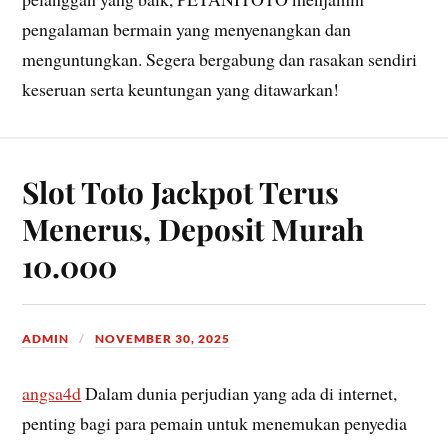
pengalaman bermain yang menyenangkan dan
menguntungkan. Segera bergabung dan rasakan sendiri
keseruan serta keuntungan yang ditawarkan!
Slot Toto Jackpot Terus
Menerus, Deposit Murah
10.000
ADMIN
NOVEMBER 30, 2025
angsa4d
Dalam dunia perjudian yang ada di internet,
penting bagi para pemain untuk menemukan penyedia