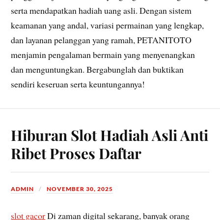
serta mendapatkan hadiah uang asli. Dengan sistem
keamanan yang andal, variasi permainan yang lengkap,
dan layanan pelanggan yang ramah, PETANITOTO
menjamin pengalaman bermain yang menyenangkan
dan menguntungkan. Bergabunglah dan buktikan
sendiri keseruan serta keuntungannya!
Hiburan Slot Hadiah Asli Anti
Ribet Proses Daftar
ADMIN
NOVEMBER 30, 2025
slot gacor
Di zaman digital sekarang, banyak orang