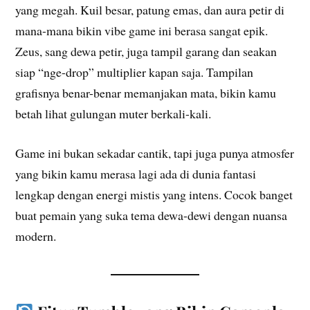
yang megah. Kuil besar, patung emas, dan aura petir di
mana-mana bikin vibe game ini berasa sangat epik.
Zeus, sang dewa petir, juga tampil garang dan seakan
siap “nge-drop” multiplier kapan saja. Tampilan
grafisnya benar-benar memanjakan mata, bikin kamu
betah lihat gulungan muter berkali-kali.
Game ini bukan sekadar cantik, tapi juga punya atmosfer
yang bikin kamu merasa lagi ada di dunia fantasi
lengkap dengan energi mistis yang intens. Cocok banget
buat pemain yang suka tema dewa-dewi dengan nuansa
modern.