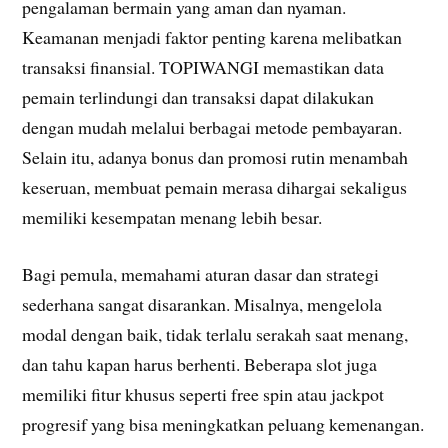
pengalaman bermain yang aman dan nyaman.
Keamanan menjadi faktor penting karena melibatkan
transaksi finansial. TOPIWANGI memastikan data
pemain terlindungi dan transaksi dapat dilakukan
dengan mudah melalui berbagai metode pembayaran.
Selain itu, adanya bonus dan promosi rutin menambah
keseruan, membuat pemain merasa dihargai sekaligus
memiliki kesempatan menang lebih besar.
Bagi pemula, memahami aturan dasar dan strategi
sederhana sangat disarankan. Misalnya, mengelola
modal dengan baik, tidak terlalu serakah saat menang,
dan tahu kapan harus berhenti. Beberapa slot juga
memiliki fitur khusus seperti free spin atau jackpot
progresif yang bisa meningkatkan peluang kemenangan.