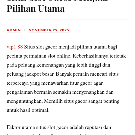
Pilihan Utama
ADMIN
NOVEMBER 29, 2025
vip1 88
Situs slot gacor menjadi pilihan utama bagi
pecinta permainan slot online. Keberhasilannya terletak
pada peluang kemenangan yang lebih tinggi dan
peluang jackpot besar. Banyak pemain mencari situs
terpercaya yang menawarkan fitur gacor agar
pengalaman bermain semakin menyenangkan dan
menguntungkan. Memilih situs gacor sangat penting
untuk hasil optimal.
Faktor utama situs slot gacor adalah reputasi dan