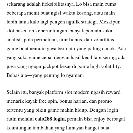
sekarang adalah fleksibilitasnya. Lo bisa main cuma
beberapa menit buat ngisi waktu kosong, atau main
lebih lama kalo lagi pengen ngulik strategi. Meskipun
slot based on keberuntungan, banyak pemain suka
analisis pola permainan, fitur bonus, dan volatilitas
game buat nemuin gaya bermain yang paling cocok. Ada
yang suka game cepat dengan hasil kecil tapi sering, ada
juga yang ngejar jackpot besar di game high volatility.
Bebas aja—yang penting lo nyaman.
Selain itu, banyak platform slot modern ngasih reward
menarik kayak free spin, bonus harian, dan promo
tertentu yang bikin game makin hidup. Dengan login
calo288 login
rutin melalui
, pemain bisa enjoy berbagai
keuntungan tambahan yang lumayan banget buat