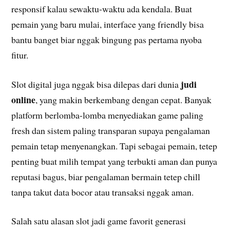
responsif kalau sewaktu-waktu ada kendala. Buat
pemain yang baru mulai, interface yang friendly bisa
bantu banget biar nggak bingung pas pertama nyoba
fitur.
judi
Slot digital juga nggak bisa dilepas dari dunia
online
, yang makin berkembang dengan cepat. Banyak
platform berlomba-lomba menyediakan game paling
fresh dan sistem paling transparan supaya pengalaman
pemain tetap menyenangkan. Tapi sebagai pemain, tetep
penting buat milih tempat yang terbukti aman dan punya
reputasi bagus, biar pengalaman bermain tetep chill
tanpa takut data bocor atau transaksi nggak aman.
Salah satu alasan slot jadi game favorit generasi