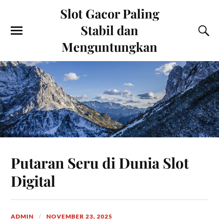
Slot Gacor Paling
Stabil dan
Menguntungkan
Putaran Seru di Dunia Slot
Digital
ADMIN
NOVEMBER 23, 2025