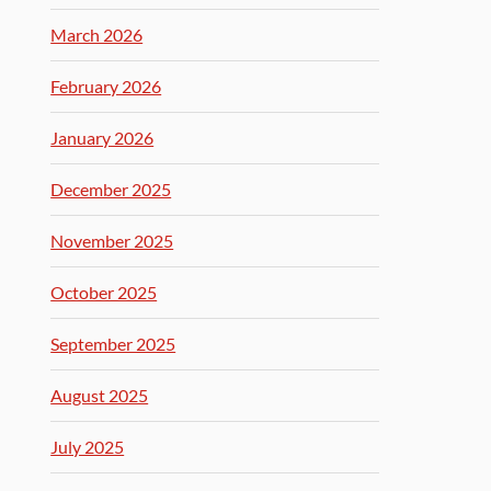
March 2026
February 2026
January 2026
December 2025
November 2025
October 2025
September 2025
August 2025
July 2025