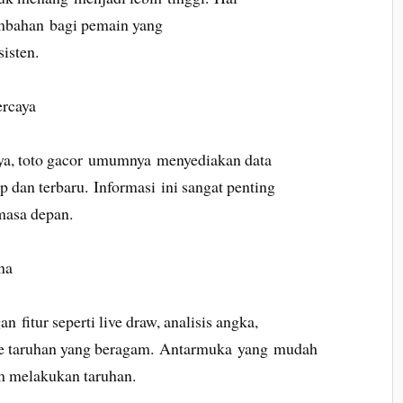
mbahan bagi pemain yang
isten.
ercaya
aya, toto gacor umumnya menyediakan data
 dan terbaru. Informasi ini sangat penting
masa depan.
na
 fitur seperti live draw, analisis angka,
ode taruhan yang beragam. Antarmuka yang mudah
 melakukan taruhan.