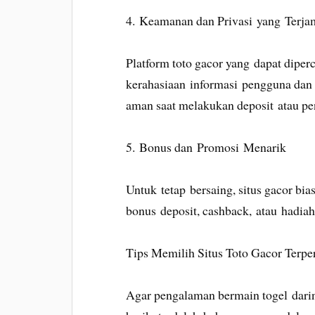
4. Keamanan dan Privasi yang Terja
Platform toto gacor yang dapat dipe
kerahasiaan informasi pengguna dan 
aman saat melakukan deposit atau pe
5. Bonus dan Promosi Menarik
Untuk tetap bersaing, situs gacor b
bonus deposit, cashback, atau hadia
Tips Memilih Situs Toto Gacor Terpe
Agar pengalaman bermain togel dari