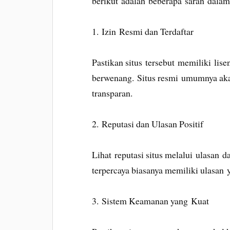
berikut adalah beberapa saran dalam 
1. Izin Resmi dan Terdaftar
Pastikan situs tersebut memiliki lise
berwenang. Situs resmi umumnya akan
transparan.
2. Reputasi dan Ulasan Positif
Lihat reputasi situs melalui ulasan d
terpercaya biasanya memiliki ulasan 
3. Sistem Keamanan yang Kuat