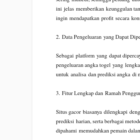
ini jelas memberikan keunggulan ta
ingin mendapatkan profit secara kons
2. Data Pengeluaran yang Dapat Dip
Sebagai platform yang dapat diperc
pengeluaran angka togel yang lengkap
untuk analisa dan prediksi angka di 
3. Fitur Lengkap dan Ramah Penggu
Situs gacor biasanya dilengkapi dengan
prediksi harian, serta berbagai met
dipahami memudahkan pemain dalam