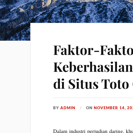
Faktor-Fakto
Keberhasila
di Situs Toto
BY
ADMIN
ON
NOVEMBER 14, 20
Dalam industri perjudian daring, kh