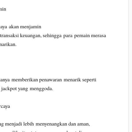
min
rcaya akan menjamin
transaksi keuangan, sehingga para pemain merasa
narikan.
iasanya memberikan penawaran menarik seperti
h jackpot yang menggoda.
rcaya
ng menjadi lebih menyenangkan dan aman,