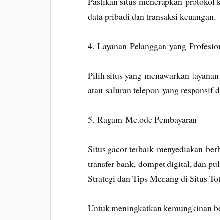
Pastikan situs menerapkan protokol 
data pribadi dan transaksi keuangan.
4. Layanan Pelanggan yang Profesio
Pilih situs yang menawarkan layanan 
atau saluran telepon yang responsif 
5. Ragam Metode Pembayaran
Situs gacor terbaik menyediakan berb
transfer bank, dompet digital, dan pul
Strategi dan Tips Menang di Situs To
Untuk meningkatkan kemungkinan berh