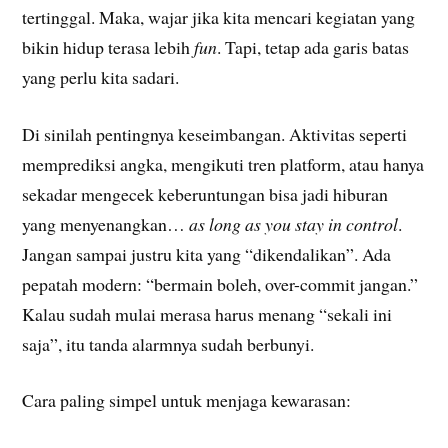
tertinggal. Maka, wajar jika kita mencari kegiatan yang
bikin hidup terasa lebih
fun
. Tapi, tetap ada garis batas
yang perlu kita sadari.
Di sinilah pentingnya keseimbangan. Aktivitas seperti
memprediksi angka, mengikuti tren platform, atau hanya
sekadar mengecek keberuntungan bisa jadi hiburan
yang menyenangkan…
as long as you stay in control
.
Jangan sampai justru kita yang “dikendalikan”. Ada
pepatah modern: “bermain boleh, over-commit jangan.”
Kalau sudah mulai merasa harus menang “sekali ini
saja”, itu tanda alarmnya sudah berbunyi.
Cara paling simpel untuk menjaga kewarasan: