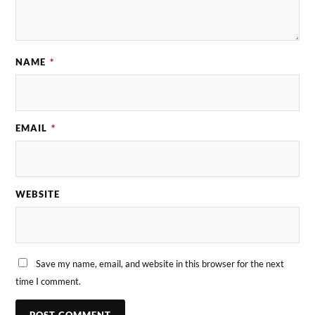
NAME
*
EMAIL
*
WEBSITE
Save my name, email, and website in this browser for the next
time I comment.