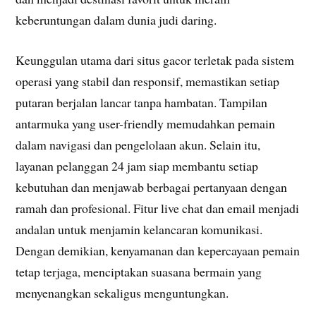
keberuntungan dalam dunia judi daring.
Keunggulan utama dari situs gacor terletak pada sistem
operasi yang stabil dan responsif, memastikan setiap
putaran berjalan lancar tanpa hambatan. Tampilan
antarmuka yang user-friendly memudahkan pemain
dalam navigasi dan pengelolaan akun. Selain itu,
layanan pelanggan 24 jam siap membantu setiap
kebutuhan dan menjawab berbagai pertanyaan dengan
ramah dan profesional. Fitur live chat dan email menjadi
andalan untuk menjamin kelancaran komunikasi.
Dengan demikian, kenyamanan dan kepercayaan pemain
tetap terjaga, menciptakan suasana bermain yang
menyenangkan sekaligus menguntungkan.