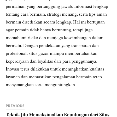
permainan yang bertanggung jawab. Informasi lengkap
tentang cara bermain, strategi menang, serta tips aman
bermain disediakan secara lengkap. Hal ini bertujuan
agar pemain tidak hanya beruntung, tetapi juga
memahami risiko dan menjaga keseimbangan dalam
bermain. Dengan pendekatan yang transparan dan
profesional, situs gacor mampu mempertahankan
kepercayaan dan loyalitas dari para penggunanya.
Inovasi terus dilakukan untuk meningkatkan kualitas
layanan dan memastikan pengalaman bermain tetap
menyenangkan serta menguntungkan.
PREVIOUS
Teknik Jitu Memaksimalkan Keuntungan dari Situs