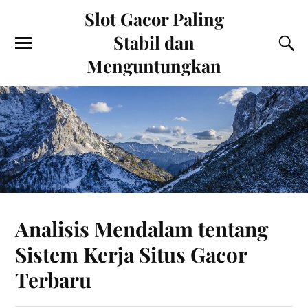
Slot Gacor Paling
Stabil dan
Menguntungkan
Analisis Mendalam tentang
Sistem Kerja Situs Gacor
Terbaru