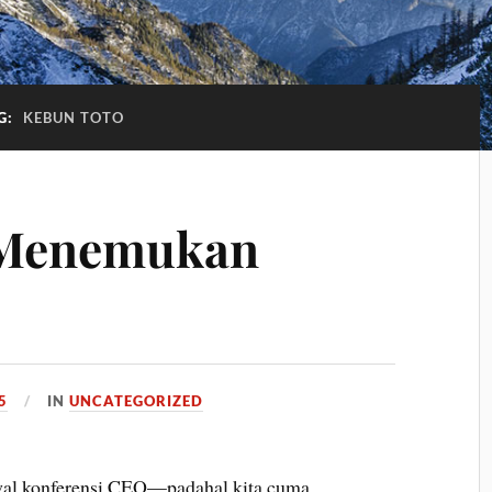
G:
KEBUN TOTO
i Menemukan
5
IN
UNCATEGORIZED
dwal konferensi CEO—padahal kita cuma