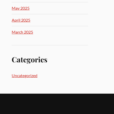
May 2025
April 2025
March 2025
Categories
Uncategorized