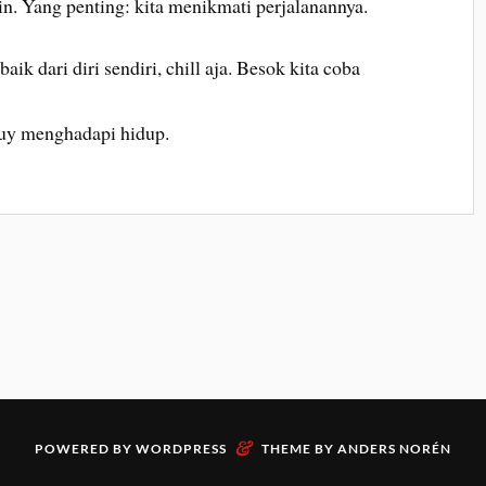
n. Yang penting: kita menikmati perjalanannya.
baik dari diri sendiri, chill aja. Besok kita coba
ntuy menghadapi hidup.
&
POWERED BY
WORDPRESS
THEME BY
ANDERS NORÉN