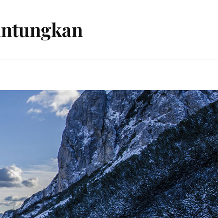
guntungkan