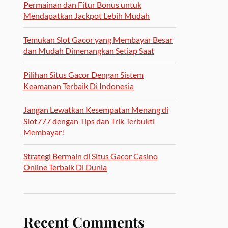
Permainan dan Fitur Bonus untuk
Mendapatkan Jackpot Lebih Mudah
Temukan Slot Gacor yang Membayar Besar
dan Mudah Dimenangkan Setiap Saat
Pilihan Situs Gacor Dengan Sistem
Keamanan Terbaik Di Indonesia
Jangan Lewatkan Kesempatan Menang di
Slot777 dengan Tips dan Trik Terbukti
Membayar!
Strategi Bermain di Situs Gacor Casino
Online Terbaik Di Dunia
Recent Comments