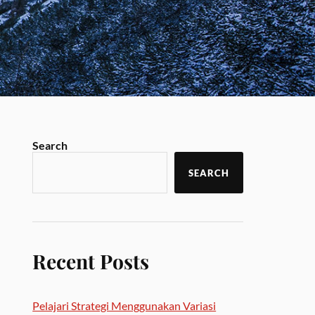
Search
SEARCH
Recent Posts
Pelajari Strategi Menggunakan Variasi