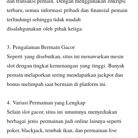
dan transaksi pemain. Dengan menggunakan enkripsi
terbaru, semua informasi pribadi dan finansial pemain
terlindungi sehingga tidak mudah
disalahgunakan oleh pihak ketiga.
3. Pengalaman Bermain Gacor
Seperti yang disebutkan, situs ini menawarkan mesin
slot dengan tingkat kemenangan yang tinggi. Banyak
pemain melaporkan sering mendapatkan jackpot dan
bonus melimpah saat bermain di platform ini.
4. Variasi Permainan yang Lengkap
Selain slot gacor, situs ini umumnya menyediakan
berbagai jenis permainan judi online lainnya seperti
poker, blackjack, tembak ikan, dan permainan live