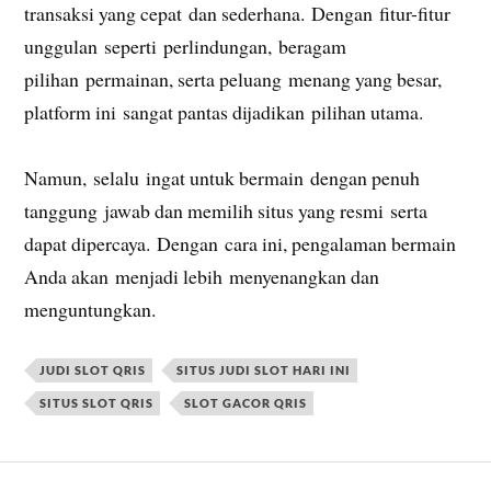
transaksi yang cepat dan sederhana. Dengan fitur-fitur
unggulan seperti perlindungan, beragam
pilihan permainan, serta peluang menang yang besar,
platform ini sangat pantas dijadikan pilihan utama.
Namun, selalu ingat untuk bermain dengan penuh
tanggung jawab dan memilih situs yang resmi serta
dapat dipercaya. Dengan cara ini, pengalaman bermain
Anda akan menjadi lebih menyenangkan dan
menguntungkan.
JUDI SLOT QRIS
SITUS JUDI SLOT HARI INI
SITUS SLOT QRIS
SLOT GACOR QRIS