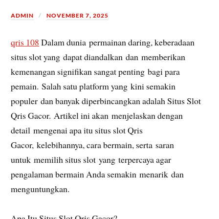
ADMIN
NOVEMBER 7, 2025
qris 108
Dalam dunia permainan daring, keberadaan
situs slot yang dapat diandalkan dan memberikan
kemenangan signifikan sangat penting bagi para
pemain. Salah satu platform yang kini semakin
populer dan banyak diperbincangkan adalah Situs Slot
Qris Gacor. Artikel ini akan menjelaskan dengan
detail mengenai apa itu situs slot Qris
Gacor, kelebihannya, cara bermain, serta saran
untuk memilih situs slot yang terpercaya agar
pengalaman bermain Anda semakin menarik dan
menguntungkan.
Apa Itu Situs Slot Qris Gacor?