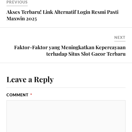
PREVIOUS
Akses Terbaru! Link Alternatif Login Resmi Pasti
Maxwin 2025
NEXT
Faktor-Faktor yang Meningkatkan Kepercayaan
terhadap Situs Slot Gacor Terbaru
Leave a Reply
COMMENT
*