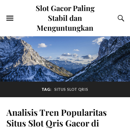
Slot Gacor Paling
Stabil dan
Menguntungkan
TAG:
SITUS SLOT QRIS
Analisis Tren Popularitas
Situs Slot Qris Gacor di