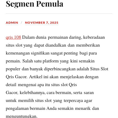
Segmen Pemula
ADMIN
NOVEMBER 7, 2025
qris 108
Dalam dunia permainan daring, keberadaan
situs slot yang dapat diandalkan dan memberikan
kemenangan signifikan sangat penting bagi para
pemain. Salah satu platform yang kini semakin
populer dan banyak diperbincangkan adalah Situs Slot
Qris Gacor. Artikel ini akan menjelaskan dengan
detail mengenai apa itu situs slot Qris
Gacor, kelebihannya, cara bermain, serta saran
untuk memilih situs slot yang terpercaya agar
pengalaman bermain Anda semakin menarik dan
menguntungkan.