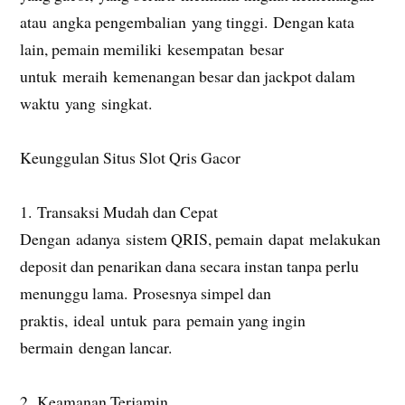
atau angka pengembalian yang tinggi. Dengan kata
lain, pemain memiliki kesempatan besar
untuk meraih kemenangan besar dan jackpot dalam
waktu yang singkat.
Keunggulan Situs Slot Qris Gacor
1. Transaksi Mudah dan Cepat
Dengan adanya sistem QRIS, pemain dapat melakukan
deposit dan penarikan dana secara instan tanpa perlu
menunggu lama. Prosesnya simpel dan
praktis, ideal untuk para pemain yang ingin
bermain dengan lancar.
2. Keamanan Terjamin