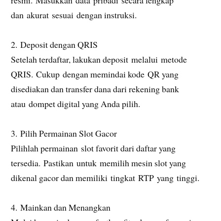
resmi. Masukkan data pribadi secara lengkap
dan akurat sesuai dengan instruksi.
2. Deposit dengan QRIS
Setelah terdaftar, lakukan deposit melalui metode
QRIS. Cukup dengan memindai kode QR yang
disediakan dan transfer dana dari rekening bank
atau dompet digital yang Anda pilih.
3. Pilih Permainan Slot Gacor
Pilihlah permainan slot favorit dari daftar yang
tersedia. Pastikan untuk memilih mesin slot yang
dikenal gacor dan memiliki tingkat RTP yang tinggi.
4. Mainkan dan Menangkan