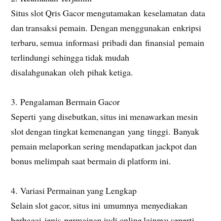
Situs slot Qris Gacor mengutamakan keselamatan data
dan transaksi pemain. Dengan menggunakan enkripsi
terbaru, semua informasi pribadi dan finansial pemain
terlindungi sehingga tidak mudah
disalahgunakan oleh pihak ketiga.
3. Pengalaman Bermain Gacor
Seperti yang disebutkan, situs ini menawarkan mesin
slot dengan tingkat kemenangan yang tinggi. Banyak
pemain melaporkan sering mendapatkan jackpot dan
bonus melimpah saat bermain di platform ini.
4. Variasi Permainan yang Lengkap
Selain slot gacor, situs ini umumnya menyediakan
berbagai jenis permainan judi online lainnya seperti