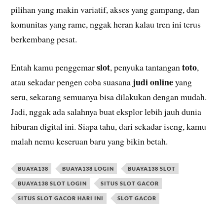
pilihan yang makin variatif, akses yang gampang, dan
komunitas yang rame, nggak heran kalau tren ini terus
berkembang pesat.
slot
toto
Entah kamu penggemar
, penyuka tantangan
,
judi online
atau sekadar pengen coba suasana
yang
seru, sekarang semuanya bisa dilakukan dengan mudah.
Jadi, nggak ada salahnya buat eksplor lebih jauh dunia
hiburan digital ini. Siapa tahu, dari sekadar iseng, kamu
malah nemu keseruan baru yang bikin betah.
BUAYA138
BUAYA138 LOGIN
BUAYA138 SLOT
BUAYA138 SLOT LOGIN
SITUS SLOT GACOR
SITUS SLOT GACOR HARI INI
SLOT GACOR