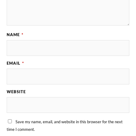
NAME
*
EMAIL
*
WEBSITE
Save my name, email, and website in this browser for the next
time I comment.