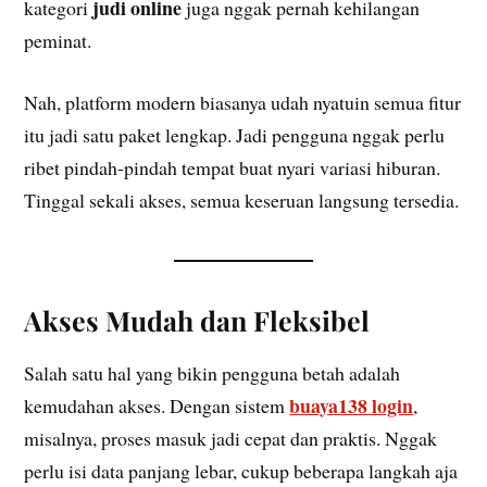
judi online
kategori
juga nggak pernah kehilangan
peminat.
Nah, platform modern biasanya udah nyatuin semua fitur
itu jadi satu paket lengkap. Jadi pengguna nggak perlu
ribet pindah-pindah tempat buat nyari variasi hiburan.
Tinggal sekali akses, semua keseruan langsung tersedia.
Akses Mudah dan Fleksibel
Salah satu hal yang bikin pengguna betah adalah
buaya138 login
kemudahan akses. Dengan sistem
,
misalnya, proses masuk jadi cepat dan praktis. Nggak
perlu isi data panjang lebar, cukup beberapa langkah aja