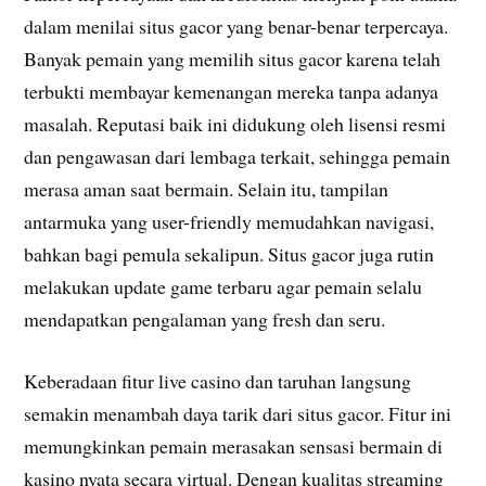
dalam menilai situs gacor yang benar-benar terpercaya.
Banyak pemain yang memilih situs gacor karena telah
terbukti membayar kemenangan mereka tanpa adanya
masalah. Reputasi baik ini didukung oleh lisensi resmi
dan pengawasan dari lembaga terkait, sehingga pemain
merasa aman saat bermain. Selain itu, tampilan
antarmuka yang user-friendly memudahkan navigasi,
bahkan bagi pemula sekalipun. Situs gacor juga rutin
melakukan update game terbaru agar pemain selalu
mendapatkan pengalaman yang fresh dan seru.
Keberadaan fitur live casino dan taruhan langsung
semakin menambah daya tarik dari situs gacor. Fitur ini
memungkinkan pemain merasakan sensasi bermain di
kasino nyata secara virtual. Dengan kualitas streaming