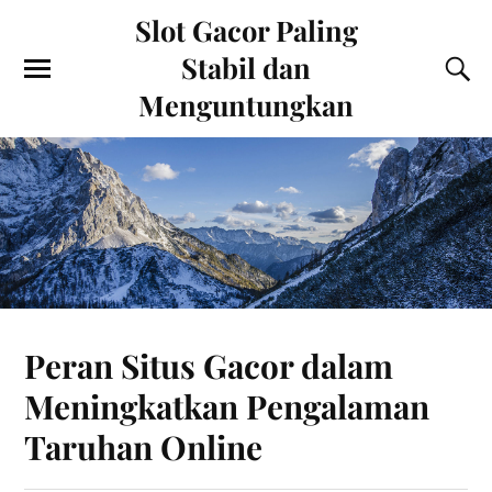
Slot Gacor Paling
Stabil dan
Menguntungkan
Peran Situs Gacor dalam
Meningkatkan Pengalaman
Taruhan Online