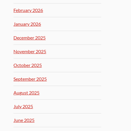
February 2026
January 2026
December 2025
November 2025
October 2025
September 2025
August 2025
July 2025
June 2025