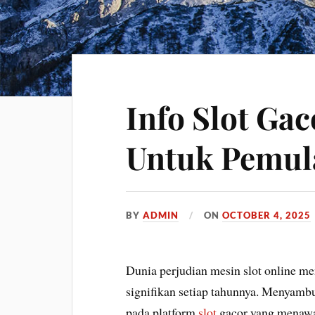
Info Slot Gac
Untuk Pemul
BY
ADMIN
ON
OCTOBER 4, 2025
Dunia perjudian mesin slot online m
signifikan setiap tahunnya. Menyambu
pada platform
slot
gacor yang menawa