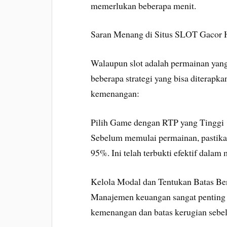
memerlukan beberapa menit.
Saran Menang di Situs SLOT Gacor H
Walaupun slot adalah permainan yan
beberapa strategi yang bisa diterap
kemenangan:
Pilih Game dengan RTP yang Tinggi
Sebelum memulai permainan, pastikan
95%. Ini telah terbukti efektif dala
Kelola Modal dan Tentukan Batas B
Manajemen keuangan sangat penting ag
kemenangan dan batas kerugian sebe