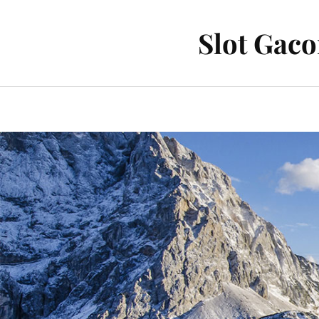
Slot Gaco