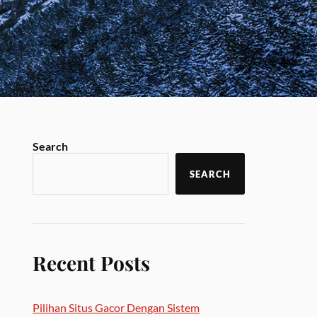
Search
SEARCH
Recent Posts
Pilihan Situs Gacor Dengan Sistem