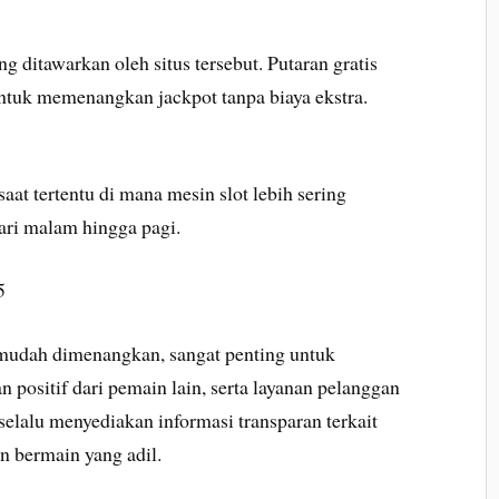
 ditawarkan oleh situs tersebut. Putaran gratis
uk memenangkan jackpot tanpa biaya ekstra.
at tertentu di mana mesin slot lebih sering
ri malam hingga pagi.
5
 mudah dimenangkan, sangat penting untuk
n positif dari pemain lain, serta layanan pelanggan
 selalu menyediakan informasi transparan terkait
 bermain yang adil.