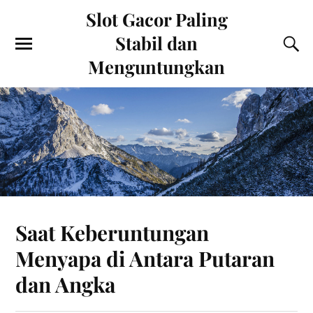
Slot Gacor Paling
Stabil dan
Menguntungkan
Saat Keberuntungan
Menyapa di Antara Putaran
dan Angka