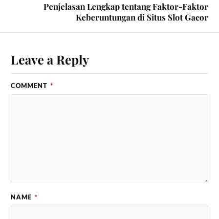
Penjelasan Lengkap tentang Faktor-Faktor
Keberuntungan di Situs Slot Gacor
Leave a Reply
COMMENT
*
NAME
*