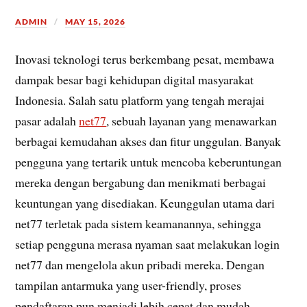
ADMIN
MAY 15, 2026
Inovasi teknologi terus berkembang pesat, membawa
dampak besar bagi kehidupan digital masyarakat
Indonesia. Salah satu platform yang tengah merajai
pasar adalah
net77
, sebuah layanan yang menawarkan
berbagai kemudahan akses dan fitur unggulan. Banyak
pengguna yang tertarik untuk mencoba keberuntungan
mereka dengan bergabung dan menikmati berbagai
keuntungan yang disediakan. Keunggulan utama dari
net77 terletak pada sistem keamanannya, sehingga
setiap pengguna merasa nyaman saat melakukan login
net77 dan mengelola akun pribadi mereka. Dengan
tampilan antarmuka yang user-friendly, proses
pendaftaran pun menjadi lebih cepat dan mudah,