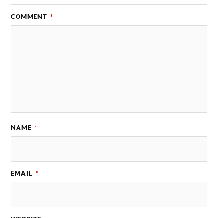
COMMENT
*
NAME
*
EMAIL
*