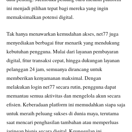
ini menjadi pilihan tepat bagi mereka yang ingin
memaksimalkan potensi digital.
Tak hanya menawarkan kemudahan akses, net77 juga
menyediakan berbagai fitur menarik yang mendukung
kebutuhan pengguna. Mulai dari layanan pembayaran
digital, fitur transaksi cepat, hingga dukungan layanan
pelanggan 24 jam, semuanya dirancang untuk
memberikan kenyamanan maksimal. Dengan
melakukan login net77 secara rutin, pengguna dapat
memantau semua aktivitas dan mengelola akun secara
efisien. Keberadaan platform ini memudahkan siapa saja
untuk meraih peluang sukses di dunia maya, terutama
saat mencari penghasilan tambahan atau memperluas
jaringan bisnis secara digital. Keunggulan ini