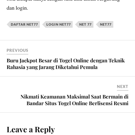
dan login.
DAFTAR NET77
LOGIN NET77
NET 77
NET77
PREVIOUS
Buru Jackpot Besar di Togel Online dengan Teknik
Rahasia yang Jarang Diketahui Pemula
NEXT
Nikmati Keamanan Maksimal Saat Bermain di
Bandar Situs Togel Online Berlisensi Resmi
Leave a Reply