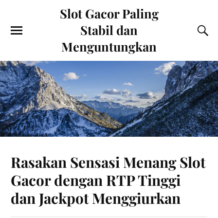
Slot Gacor Paling
Stabil dan
Menguntungkan
Rasakan Sensasi Menang Slot
Gacor dengan RTP Tinggi
dan Jackpot Menggiurkan