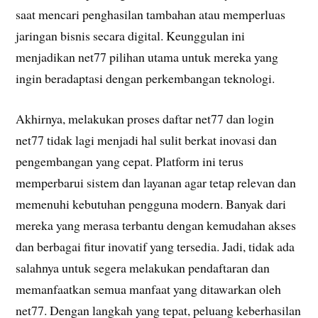
saat mencari penghasilan tambahan atau memperluas
jaringan bisnis secara digital. Keunggulan ini
menjadikan net77 pilihan utama untuk mereka yang
ingin beradaptasi dengan perkembangan teknologi.
Akhirnya, melakukan proses daftar net77 dan login
net77 tidak lagi menjadi hal sulit berkat inovasi dan
pengembangan yang cepat. Platform ini terus
memperbarui sistem dan layanan agar tetap relevan dan
memenuhi kebutuhan pengguna modern. Banyak dari
mereka yang merasa terbantu dengan kemudahan akses
dan berbagai fitur inovatif yang tersedia. Jadi, tidak ada
salahnya untuk segera melakukan pendaftaran dan
memanfaatkan semua manfaat yang ditawarkan oleh
net77. Dengan langkah yang tepat, peluang keberhasilan