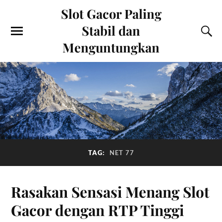
Slot Gacor Paling
Stabil dan
Menguntungkan
TAG:
NET 77
Rasakan Sensasi Menang Slot
Gacor dengan RTP Tinggi