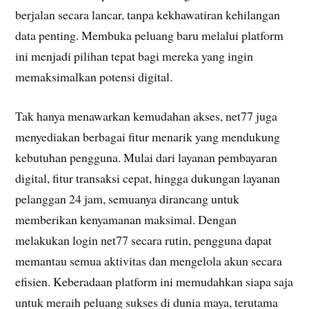
berjalan secara lancar, tanpa kekhawatiran kehilangan
data penting. Membuka peluang baru melalui platform
ini menjadi pilihan tepat bagi mereka yang ingin
memaksimalkan potensi digital.
Tak hanya menawarkan kemudahan akses, net77 juga
menyediakan berbagai fitur menarik yang mendukung
kebutuhan pengguna. Mulai dari layanan pembayaran
digital, fitur transaksi cepat, hingga dukungan layanan
pelanggan 24 jam, semuanya dirancang untuk
memberikan kenyamanan maksimal. Dengan
melakukan login net77 secara rutin, pengguna dapat
memantau semua aktivitas dan mengelola akun secara
efisien. Keberadaan platform ini memudahkan siapa saja
untuk meraih peluang sukses di dunia maya, terutama