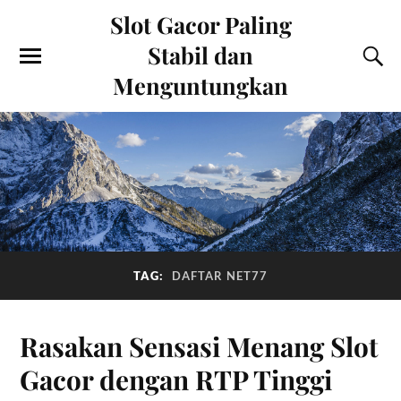
Slot Gacor Paling
Stabil dan
Menguntungkan
TAG:
DAFTAR NET77
Rasakan Sensasi Menang Slot
Gacor dengan RTP Tinggi