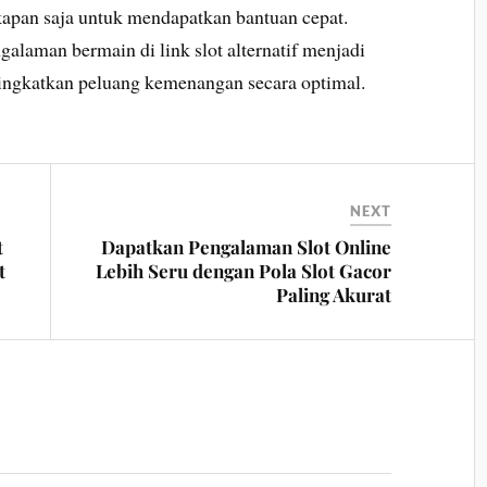
apan saja untuk mendapatkan bantuan cepat.
galaman bermain di link slot alternatif menjadi
ngkatkan peluang kemenangan secara optimal.
NEXT
t
Dapatkan Pengalaman Slot Online
t
Lebih Seru dengan Pola Slot Gacor
Paling Akurat