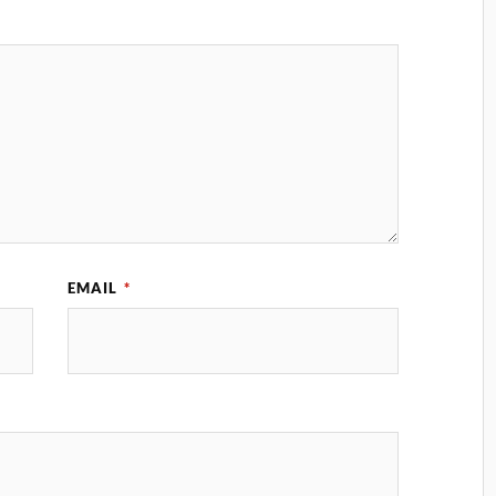
EMAIL
*