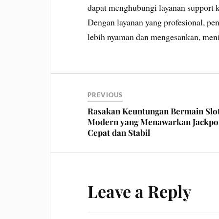
dapat menghubungi layanan support k
Dengan layanan yang profesional, pen
lebih nyaman dan mengesankan, meni
PREVIOUS
Rasakan Keuntungan Bermain Slo
Modern yang Menawarkan Jackpo
Cepat dan Stabil
Leave a Reply