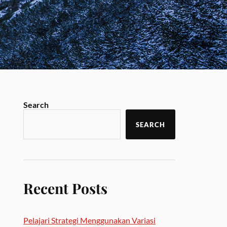
Search
SEARCH
Recent Posts
Pelajari Strategi Menggunakan Variasi