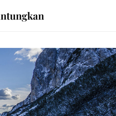
guntungkan