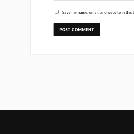
Save my name, email, and website in this 