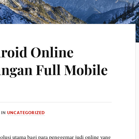
roid Online
ngan Full Mobile
IN
UNCATEGORIZED
 solusi utama bagi para penggemar judi online yang