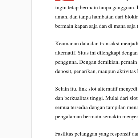
ingin tetap bermain tanpa gangguan. 
aman, dan tanpa hambatan dari bloki
bermain kapan saja dan di mana saja 
Keamanan data dan transaksi menjadi 
alternatif. Situs ini dilengkapi denga
pengguna. Dengan demikian, pemain 
deposit, penarikan, maupun aktivitas l
Selain itu, link slot alternatif meny
dan berkualitas tinggi. Mulai dari slo
semua tersedia dengan tampilan mena
pengalaman bermain semakin menyen
Fasilitas pelanggan yang responsif 