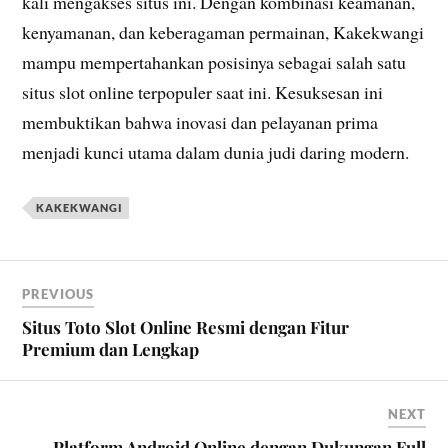
kali mengakses situs ini. Dengan kombinasi keamanan,
kenyamanan, dan keberagaman permainan, Kakekwangi
mampu mempertahankan posisinya sebagai salah satu
situs slot online terpopuler saat ini. Kesuksesan ini
membuktikan bahwa inovasi dan pelayanan prima
menjadi kunci utama dalam dunia judi daring modern.
KAKEKWANGI
PREVIOUS
Situs Toto Slot Online Resmi dengan Fitur
Premium dan Lengkap
NEXT
Platform Android Online dengan Dukungan Full