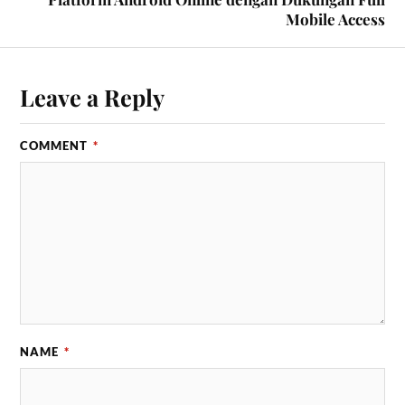
Mobile Access
Leave a Reply
COMMENT
*
NAME
*