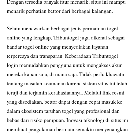
Dengan tersedia banyak fitur menarik, situs ini mampu
menarik perhatian bettor dari berbagai kalangan.
Selain menawarkan berbagai jenis permainan togel
online yang lengkap, Tribuntogel juga dikenal sebagai
bandar togel online yang menyediakan layanan
terpercaya dan transparan. Keberadaan Tribuntogel
login memudahkan pengguna untuk mengakses akun
mereka kapan saja, di mana saja. Tidak perlu khawatir
tentang masalah keamanan karena sistem situs ini telah
teruji dan terjamin kerahasiaannya. Melalui link resmi
yang disediakan, bettor dapat dengan cepat masuk ke
dalam ekosistem taruhan togel yang profesional dan
bebas dari risiko penipuan. Inovasi teknologi di situs ini
membuat pengalaman bermain semakin menyenangkan