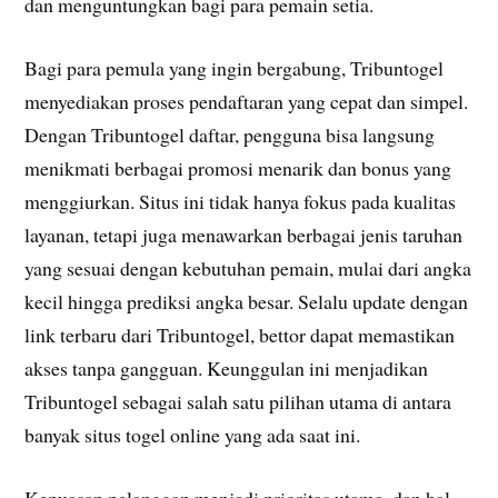
dan menguntungkan bagi para pemain setia.
Bagi para pemula yang ingin bergabung, Tribuntogel
menyediakan proses pendaftaran yang cepat dan simpel.
Dengan Tribuntogel daftar, pengguna bisa langsung
menikmati berbagai promosi menarik dan bonus yang
menggiurkan. Situs ini tidak hanya fokus pada kualitas
layanan, tetapi juga menawarkan berbagai jenis taruhan
yang sesuai dengan kebutuhan pemain, mulai dari angka
kecil hingga prediksi angka besar. Selalu update dengan
link terbaru dari Tribuntogel, bettor dapat memastikan
akses tanpa gangguan. Keunggulan ini menjadikan
Tribuntogel sebagai salah satu pilihan utama di antara
banyak situs togel online yang ada saat ini.
Kepuasan pelanggan menjadi prioritas utama, dan hal