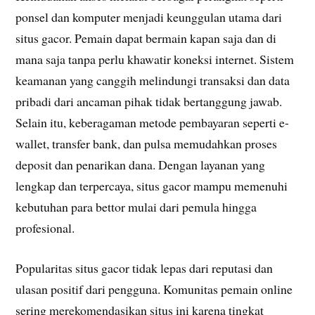
ponsel dan komputer menjadi keunggulan utama dari
situs gacor. Pemain dapat bermain kapan saja dan di
mana saja tanpa perlu khawatir koneksi internet. Sistem
keamanan yang canggih melindungi transaksi dan data
pribadi dari ancaman pihak tidak bertanggung jawab.
Selain itu, keberagaman metode pembayaran seperti e-
wallet, transfer bank, dan pulsa memudahkan proses
deposit dan penarikan dana. Dengan layanan yang
lengkap dan terpercaya, situs gacor mampu memenuhi
kebutuhan para bettor mulai dari pemula hingga
profesional.
Popularitas situs gacor tidak lepas dari reputasi dan
ulasan positif dari pengguna. Komunitas pemain online
sering merekomendasikan situs ini karena tingkat