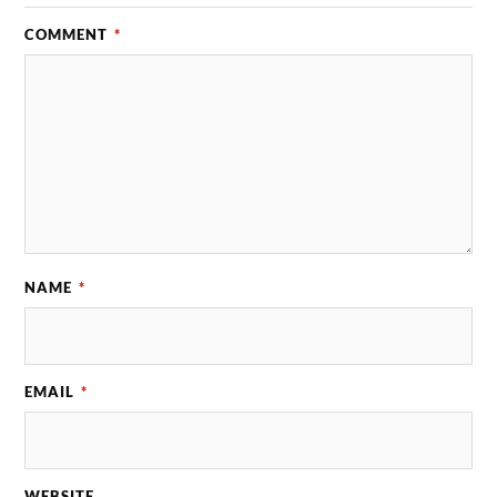
COMMENT
*
NAME
*
EMAIL
*
WEBSITE