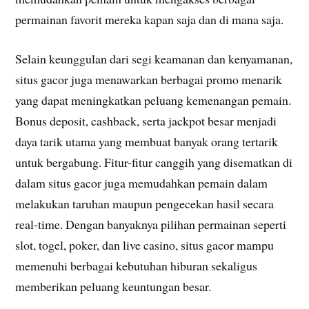
permainan favorit mereka kapan saja dan di mana saja.
Selain keunggulan dari segi keamanan dan kenyamanan,
situs gacor juga menawarkan berbagai promo menarik
yang dapat meningkatkan peluang kemenangan pemain.
Bonus deposit, cashback, serta jackpot besar menjadi
daya tarik utama yang membuat banyak orang tertarik
untuk bergabung. Fitur-fitur canggih yang disematkan di
dalam situs gacor juga memudahkan pemain dalam
melakukan taruhan maupun pengecekan hasil secara
real-time. Dengan banyaknya pilihan permainan seperti
slot, togel, poker, dan live casino, situs gacor mampu
memenuhi berbagai kebutuhan hiburan sekaligus
memberikan peluang keuntungan besar.