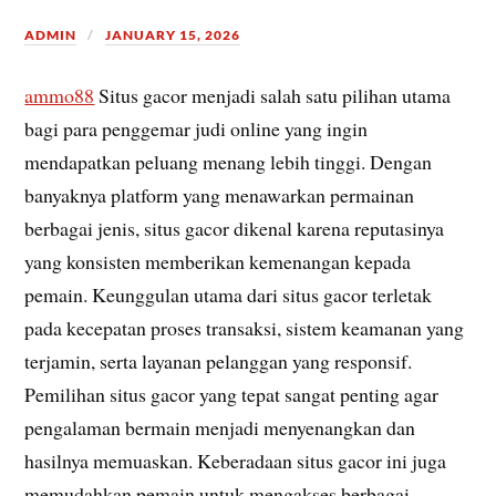
ADMIN
JANUARY 15, 2026
ammo88
Situs gacor menjadi salah satu pilihan utama
bagi para penggemar judi online yang ingin
mendapatkan peluang menang lebih tinggi. Dengan
banyaknya platform yang menawarkan permainan
berbagai jenis, situs gacor dikenal karena reputasinya
yang konsisten memberikan kemenangan kepada
pemain. Keunggulan utama dari situs gacor terletak
pada kecepatan proses transaksi, sistem keamanan yang
terjamin, serta layanan pelanggan yang responsif.
Pemilihan situs gacor yang tepat sangat penting agar
pengalaman bermain menjadi menyenangkan dan
hasilnya memuaskan. Keberadaan situs gacor ini juga
memudahkan pemain untuk mengakses berbagai