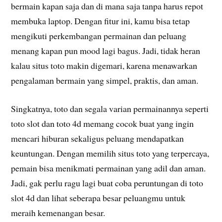
bermain kapan saja dan di mana saja tanpa harus repot
membuka laptop. Dengan fitur ini, kamu bisa tetap
mengikuti perkembangan permainan dan peluang
menang kapan pun mood lagi bagus. Jadi, tidak heran
kalau situs toto makin digemari, karena menawarkan
pengalaman bermain yang simpel, praktis, dan aman.
Singkatnya, toto dan segala varian permainannya seperti
toto slot dan toto 4d memang cocok buat yang ingin
mencari hiburan sekaligus peluang mendapatkan
keuntungan. Dengan memilih situs toto yang terpercaya,
pemain bisa menikmati permainan yang adil dan aman.
Jadi, gak perlu ragu lagi buat coba peruntungan di toto
slot 4d dan lihat seberapa besar peluangmu untuk
meraih kemenangan besar.