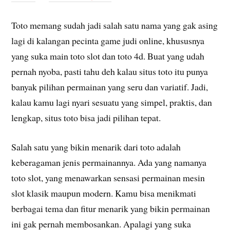
Toto memang sudah jadi salah satu nama yang gak asing
lagi di kalangan pecinta game judi online, khususnya
yang suka main toto slot dan toto 4d. Buat yang udah
pernah nyoba, pasti tahu deh kalau situs toto itu punya
banyak pilihan permainan yang seru dan variatif. Jadi,
kalau kamu lagi nyari sesuatu yang simpel, praktis, dan
lengkap, situs toto bisa jadi pilihan tepat.
Salah satu yang bikin menarik dari toto adalah
keberagaman jenis permainannya. Ada yang namanya
toto slot, yang menawarkan sensasi permainan mesin
slot klasik maupun modern. Kamu bisa menikmati
berbagai tema dan fitur menarik yang bikin permainan
ini gak pernah membosankan. Apalagi yang suka