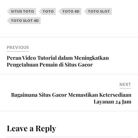
SITUS TOTO
TOTO
TOTO 4D
TOTO SLOT
TOTO SLOT 4D
PREVIOUS
Peran Video Tutorial dalam Meningkatkan
Pengetahuan Pemain di Situs Gacor
NEXT
Bagaimana Situs Gacor Memastikan Ketersediaan
Layanan 24 Jam
Leave a Reply