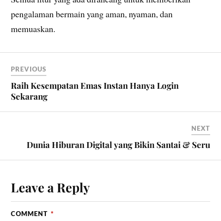
pengalaman bermain yang aman, nyaman, dan
memuaskan.
PREVIOUS
Raih Kesempatan Emas Instan Hanya Login
Sekarang
NEXT
Dunia Hiburan Digital yang Bikin Santai & Seru
Leave a Reply
COMMENT
*