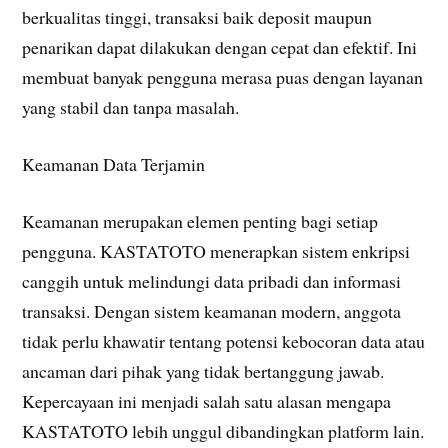
berkualitas tinggi, transaksi baik deposit maupun
penarikan dapat dilakukan dengan cepat dan efektif. Ini
membuat banyak pengguna merasa puas dengan layanan
yang stabil dan tanpa masalah.
Keamanan Data Terjamin
Keamanan merupakan elemen penting bagi setiap
pengguna. KASTATOTO menerapkan sistem enkripsi
canggih untuk melindungi data pribadi dan informasi
transaksi. Dengan sistem keamanan modern, anggota
tidak perlu khawatir tentang potensi kebocoran data atau
ancaman dari pihak yang tidak bertanggung jawab.
Kepercayaan ini menjadi salah satu alasan mengapa
KASTATOTO lebih unggul dibandingkan platform lain.