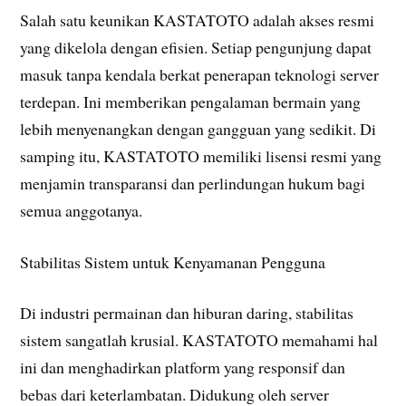
Salah satu keunikan KASTATOTO adalah akses resmi
yang dikelola dengan efisien. Setiap pengunjung dapat
masuk tanpa kendala berkat penerapan teknologi server
terdepan. Ini memberikan pengalaman bermain yang
lebih menyenangkan dengan gangguan yang sedikit. Di
samping itu, KASTATOTO memiliki lisensi resmi yang
menjamin transparansi dan perlindungan hukum bagi
semua anggotanya.
Stabilitas Sistem untuk Kenyamanan Pengguna
Di industri permainan dan hiburan daring, stabilitas
sistem sangatlah krusial. KASTATOTO memahami hal
ini dan menghadirkan platform yang responsif dan
bebas dari keterlambatan. Didukung oleh server