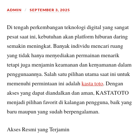
ADMIN
SEPTEMBER 3, 2025
Di tengah perkembangan teknologi digital yang sangat
pesat saat ini, kebutuhan akan platform hiburan daring
semakin meningkat. Banyak individu mencari ruang
yang tidak hanya menyediakan permainan menarik
tetapi juga menjamin keamanan dan kenyamanan dalam
penggunaannya. Salah satu pilihan utama saat ini untuk
memenuhi permintaan ini adalah
kasta toto
. Dengan
akses yang dapat diandalkan dan aman, KASTATOTO
menjadi pilihan favorit di kalangan pengguna, baik yang
baru maupun yang sudah berpengalaman.
Akses Resmi yang Terjamin