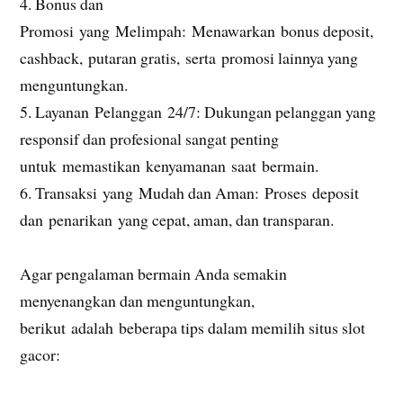
4. Bonus dan
Promosi yang Melimpah: Menawarkan bonus deposit,
cashback, putaran gratis, serta promosi lainnya yang
menguntungkan.
5. Layanan Pelanggan 24/7: Dukungan pelanggan yang
responsif dan profesional sangat penting
untuk memastikan kenyamanan saat bermain.
6. Transaksi yang Mudah dan Aman: Proses deposit
dan penarikan yang cepat, aman, dan transparan.
Agar pengalaman bermain Anda semakin
menyenangkan dan menguntungkan,
berikut adalah beberapa tips dalam memilih situs slot
gacor: