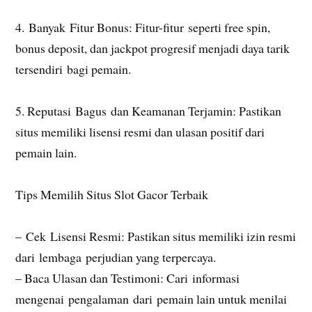
4. Banyak Fitur Bonus: Fitur-fitur seperti free spin,
bonus deposit, dan jackpot progresif menjadi daya tarik
tersendiri bagi pemain.
5. Reputasi Bagus dan Keamanan Terjamin: Pastikan
situs memiliki lisensi resmi dan ulasan positif dari
pemain lain.
Tips Memilih Situs Slot Gacor Terbaik
– Cek Lisensi Resmi: Pastikan situs memiliki izin resmi
dari lembaga perjudian yang terpercaya.
– Baca Ulasan dan Testimoni: Cari informasi
mengenai pengalaman dari pemain lain untuk menilai