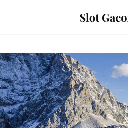
Slot Gaco