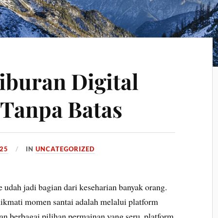
buran Digital
 Tanpa Batas
025
IN
UNCATEGORIZED
ne udah jadi bagian dari keseharian banyak orang.
nikmati momen santai adalah melalui platform
an berbagai pilihan permainan yang seru, platform