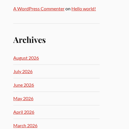
A WordPress Commenter
on
Hello world!
Archives
August 2026
July 2026
June 2026
May 2026
April 2026
March 2026