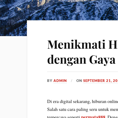
Menikmati Hi
dengan Gaya
BY
ADMIN
ON
SEPTEMBER 21, 2
Di era digital sekarang, hiburan onli
Salah satu cara paling seru untuk me
permata888
terpercaya seperti
. Deng