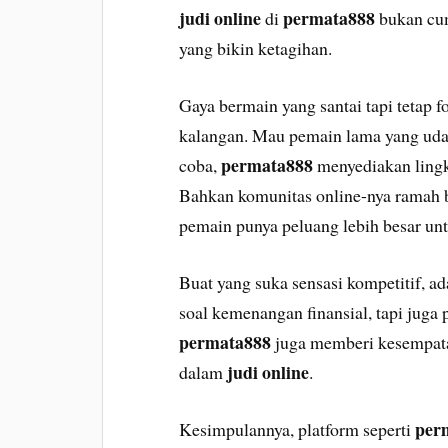
judi online
permata888
di
bukan cum
yang bikin ketagihan.
Gaya bermain yang santai tapi tetap f
kalangan. Mau pemain lama yang uda
permata888
coba,
menyediakan lingk
Bahkan komunitas online-nya ramah ban
pemain punya peluang lebih besar un
Buat yang suka sensasi kompetitif, ad
soal kemenangan finansial, tapi juga p
permata888
juga memberi kesempata
judi online
dalam
.
per
Kesimpulannya, platform seperti