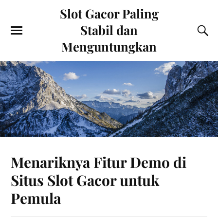
Slot Gacor Paling
Stabil dan
Menguntungkan
Menariknya Fitur Demo di
Situs Slot Gacor untuk
Pemula