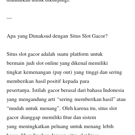
—
Apa yang Dimaksud dengan Situs Slot Gacor?
Situs slot gacor adalah suatu platform untuk
bermain judi slot online yang dikenal memiliki
tingkat kemenangan (pay out) yang tinggi dan sering
memberikan hasil positif kepada para
pesertanya. Istilah gacor berasal dari bahasa Indonesia
yang mengandung arti “sering memberikan hasil” atau
“mudah untuk menang”. Oleh karena itu, situs slot
gacor dianggap memiliki fitur dan sistem
yang meningkatkan peluang untuk menang lebih