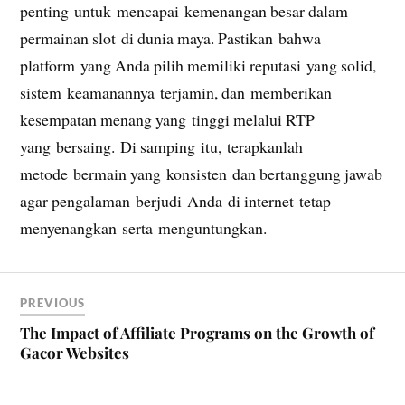
penting untuk mencapai kemenangan besar dalam
permainan slot di dunia maya. Pastikan bahwa
platform yang Anda pilih memiliki reputasi yang solid,
sistem keamanannya terjamin, dan memberikan
kesempatan menang yang tinggi melalui RTP
yang bersaing. Di samping itu, terapkanlah
metode bermain yang konsisten dan bertanggung jawab
agar pengalaman berjudi Anda di internet tetap
menyenangkan serta menguntungkan.
PREVIOUS
The Impact of Affiliate Programs on the Growth of
Gacor Websites