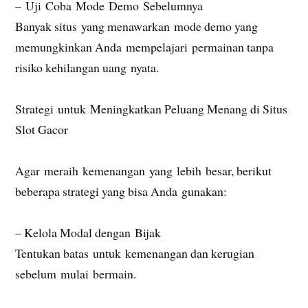
– Uji Coba Mode Demo Sebelumnya
Banyak situs yang menawarkan mode demo yang
memungkinkan Anda mempelajari permainan tanpa
risiko kehilangan uang nyata.
Strategi untuk Meningkatkan Peluang Menang di Situs
Slot Gacor
Agar meraih kemenangan yang lebih besar, berikut
beberapa strategi yang bisa Anda gunakan:
– Kelola Modal dengan Bijak
Tentukan batas untuk kemenangan dan kerugian
sebelum mulai bermain.