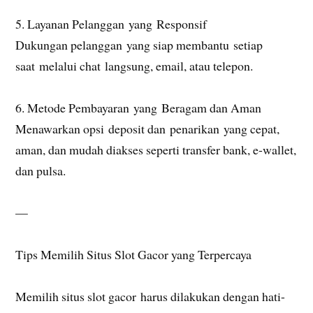
5. Layanan Pelanggan yang Responsif
Dukungan pelanggan yang siap membantu setiap
saat melalui chat langsung, email, atau telepon.
6. Metode Pembayaran yang Beragam dan Aman
Menawarkan opsi deposit dan penarikan yang cepat,
aman, dan mudah diakses seperti transfer bank, e-wallet,
dan pulsa.
—
Tips Memilih Situs Slot Gacor yang Terpercaya
Memilih situs slot gacor harus dilakukan dengan hati-