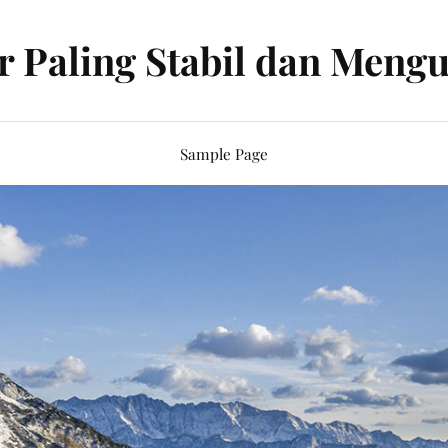
r Paling Stabil dan Men
Sample Page