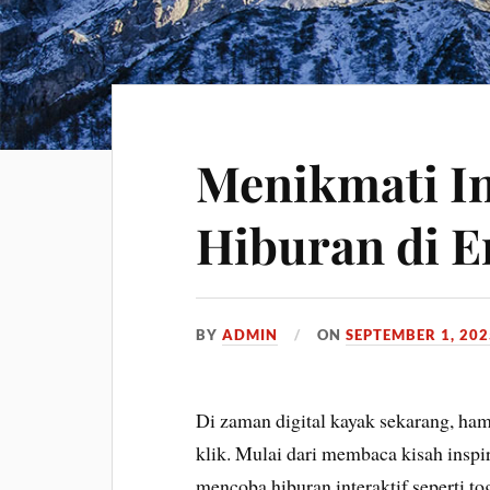
Menikmati In
Hiburan di E
BY
ADMIN
ON
SEPTEMBER 1, 202
Di zaman digital kayak sekarang, ham
klik. Mulai dari membaca kisah inspir
mencoba hiburan interaktif seperti to