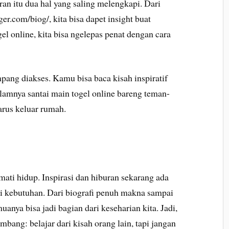
uran itu dua hal yang saling melengkapi. Dari
er.com/biog/, kita bisa dapet insight buat
el online, kita bisa ngelepas penat dengan cara
mpang diakses. Kamu bisa baca kisah inspiratif
alamnya santai main togel online bareng teman-
arus keluar rumah.
mati hidup. Inspirasi dan hiburan sekarang ada
ai kebutuhan. Dari biografi penuh makna sampai
uanya bisa jadi bagian dari keseharian kita. Jadi,
mbang: belajar dari kisah orang lain, tapi jangan