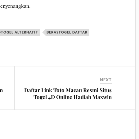
 menyenangkan.
STOGEL ALTERNATIF
BERASTOGEL DAFTAR
NEXT
rn
Daftar Link Toto Macau Resmi Situs
Togel 4D Online Hadiah Maxwin