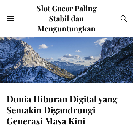
Slot Gacor Paling
Stabil dan
Menguntungkan
Dunia Hiburan Digital yang
Semakin Digandrungi
Generasi Masa Kini