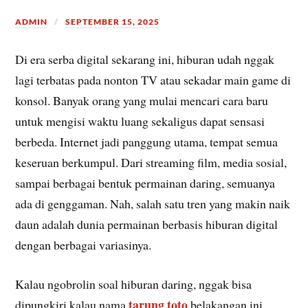
ADMIN
SEPTEMBER 15, 2025
Di era serba digital sekarang ini, hiburan udah nggak
lagi terbatas pada nonton TV atau sekadar main game di
konsol. Banyak orang yang mulai mencari cara baru
untuk mengisi waktu luang sekaligus dapat sensasi
berbeda. Internet jadi panggung utama, tempat semua
keseruan berkumpul. Dari streaming film, media sosial,
sampai berbagai bentuk permainan daring, semuanya
ada di genggaman. Nah, salah satu tren yang makin naik
daun adalah dunia permainan berbasis hiburan digital
dengan berbagai variasinya.
Kalau ngobrolin soal hiburan daring, nggak bisa
tarung toto
dipungkiri kalau nama
belakangan ini