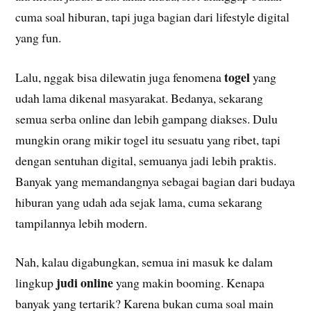
cuma soal hiburan, tapi juga bagian dari lifestyle digital
yang fun.
togel
Lalu, nggak bisa dilewatin juga fenomena
yang
udah lama dikenal masyarakat. Bedanya, sekarang
semua serba online dan lebih gampang diakses. Dulu
mungkin orang mikir togel itu sesuatu yang ribet, tapi
dengan sentuhan digital, semuanya jadi lebih praktis.
Banyak yang memandangnya sebagai bagian dari budaya
hiburan yang udah ada sejak lama, cuma sekarang
tampilannya lebih modern.
Nah, kalau digabungkan, semua ini masuk ke dalam
judi online
lingkup
yang makin booming. Kenapa
banyak yang tertarik? Karena bukan cuma soal main