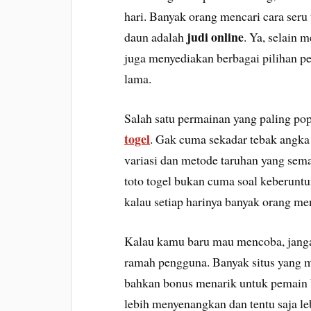
hari. Banyak orang mencari cara seru 
judi online
daun adalah
. Ya, selain 
juga menyediakan berbagai pilihan p
lama.
Salah satu permainan yang paling po
togel
. Gak cuma sekadar tebak angka b
variasi dan metode taruhan yang se
toto togel bukan cuma soal keberuntu
kalau setiap harinya banyak orang me
Kalau kamu baru mau mencoba, jang
ramah pengguna. Banyak situs yang 
bahkan bonus menarik untuk pemain 
lebih menyenangkan dan tentu saja le