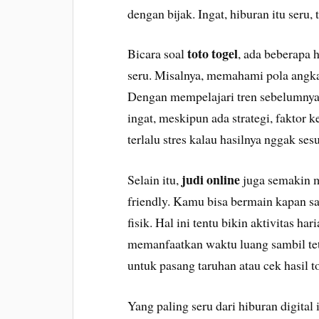
dengan bijak. Ingat, hiburan itu seru,
toto togel
Bicara soal
, ada beberapa 
seru. Misalnya, memahami pola angka
Dengan mempelajari tren sebelumnya, 
ingat, meskipun ada strategi, faktor 
terlalu stres kalau hasilnya nggak ses
judi online
Selain itu,
juga semakin m
friendly. Kamu bisa bermain kapan saj
fisik. Hal ini tentu bikin aktivitas h
memanfaatkan waktu luang sambil tet
untuk pasang taruhan atau cek hasil to
Yang paling seru dari hiburan digital