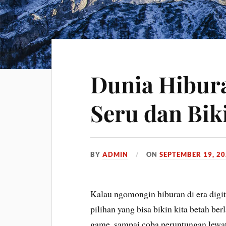
Dunia Hibura
Seru dan Bik
BY
ADMIN
ON
SEPTEMBER 19, 2
Kalau ngomongin hiburan di era digit
pilihan yang bisa bikin kita betah be
game, sampai coba peruntungan lewat 