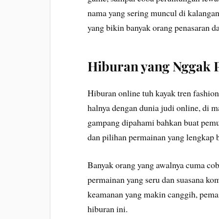
nama yang sering muncul di kalangan
yang bikin banyak orang penasaran d
Hiburan yang Nggak 
Hiburan online tuh kayak tren fashio
halnya dengan dunia judi online, di
gampang dipahami bahkan buat pemula.
dan pilihan permainan yang lengkap b
Banyak orang yang awalnya cuma coba
permainan yang seru dan suasana komp
keamanan yang makin canggih, pemain
hiburan ini.