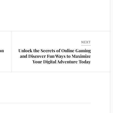
NEXT
on
Unlock the Secrets of Online Gaming
and Discover Fun Ways to Maximize
Your Digital Adventure Today