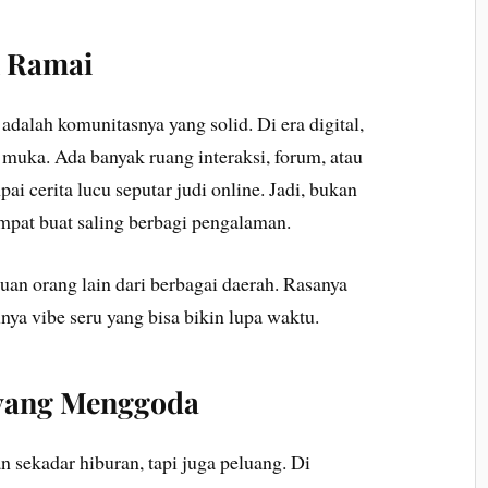
n Ramai
 adalah komunitasnya yang solid. Di era digital,
muka. Ada banyak ruang interaksi, forum, atau
pai cerita lucu seputar judi online. Jadi, bukan
mpat buat saling berbagi pengalaman.
uan orang lain dari berbagai daerah. Rasanya
unya vibe seru yang bisa bikin lupa waktu.
yang Menggoda
n sekadar hiburan, tapi juga peluang. Di