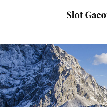
Slot Gaco