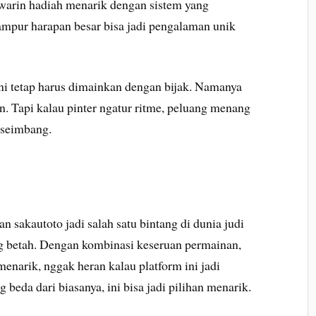
warin hadiah menarik dengan sistem yang
campur harapan besar bisa jadi pengalaman unik
 ini tetap harus dimainkan dengan bijak. Namanya
n. Tapi kalau pinter ngatur ritme, peluang menang
a seimbang.
 sakautoto jadi salah satu bintang di dunia judi
ng betah. Dengan kombinasi keseruan permainan,
enarik, nggak heran kalau platform ini jadi
ng beda dari biasanya, ini bisa jadi pilihan menarik.