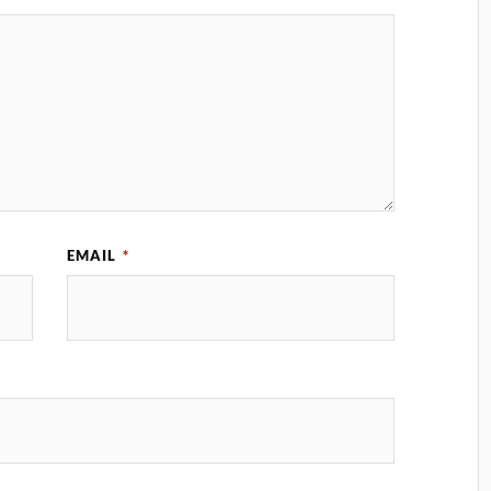
EMAIL
*