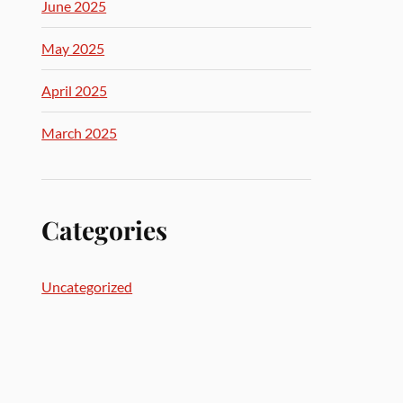
June 2025
May 2025
April 2025
March 2025
Categories
Uncategorized