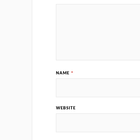
NAME
*
WEBSITE