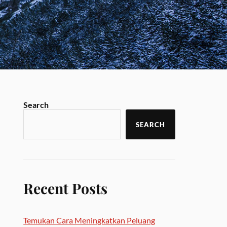
Search
SEARCH
Recent Posts
Temukan Cara Meningkatkan Peluang